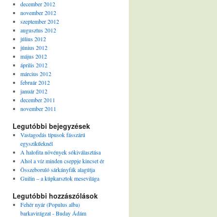
december 2012
november 2012
szeptember 2012
augusztus 2012
július 2012
június 2012
május 2012
április 2012
március 2012
február 2012
január 2012
december 2011
november 2011
Legutóbbi bejegyzések
Vastagodás típusok fásszárú
egyszikűeknél
A halofita növények sókiválasztása
Ahol a víz minden cseppje kincset ér
Összeboruló sárkányfák alagútja
Guilin – a kúpkarsztok mesevilága
Legutóbbi hozzászólások
Fehér nyár (Populus alba)
barkavirágzat - Buday Ádám