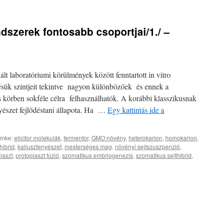
ndszerek fontosabb csoportjai/1./ –
lált laboratóriumi körülmények között fenntartott in vitro
désük szintjeit tekintve nagyon különbözőek és ennek a
s körben sokféle célra felhasználhatók. A korábbi klasszikusnak
nyészet fejlődéstani állapota. Ha …
Egy kattintás ide a
ímke:
elicitor molekulák
,
fermentor
,
GMO növény
,
heterokarion
,
homokarion
,
hibrid
,
kallusztenyészet
,
mesterséges mag
,
növényi sejtszuszpenzió
,
laszt
,
protoplaszt fúzió
,
szomatikus embriogenezis
,
szomatikus sejthibrid
,