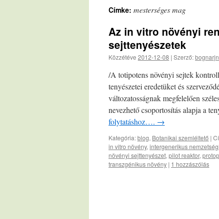
mesterséges mag
Címke:
Az in vitro növényi re
sejttenyészetek
Közzétéve
2012-12-08
|
Szerző:
bognarjn
/A totipotens növényi sejtek kontrol
tenyészetei eredetüket és szervező
változatosságnak megfelelően széle
nevezhető csoportosítás alapja a te
folytatáshoz….
→
Kategória:
blog
,
Botanikai szemléltető
|
C
in vitro növény
,
intergenerikus nemzetség
növényi sejttenyészet
,
pilot reaktor
,
protop
transzgénikus növény
|
1 hozzászólás