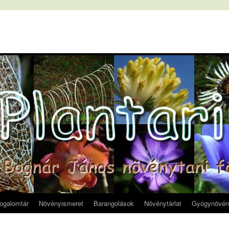
fogalomtár
Növényismeret
Barangolások
Növénytárlat
Gyógynövén