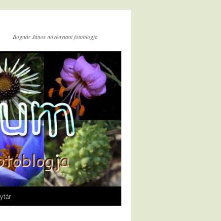
Bognár János növénytani fotoblogja
ytár