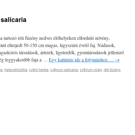
salicaria
a tartozó réti füzény nedves élőhelyeken elforduló növény,
nt elterjedt 50-150 cm magas, lágyszárú évelő faj. Nádasok,
agaskórós társulások, árterek, ligeterdők, gyomtársulások jellemző
ég leggyakoribb faja a …
Egy kattintás ide a folytatáshoz….
→
ia
,
heterotrisztilia
,
Lythri herba
,
Lythrum salicaria
,
Lythrum virág
,
réti fűzény
,