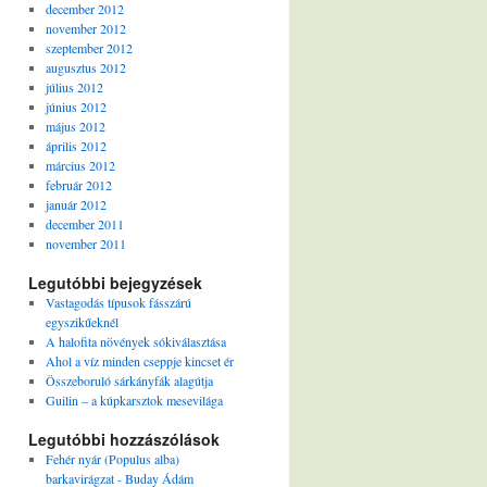
december 2012
november 2012
szeptember 2012
augusztus 2012
július 2012
június 2012
május 2012
április 2012
március 2012
február 2012
január 2012
december 2011
november 2011
Legutóbbi bejegyzések
Vastagodás típusok fásszárú
egyszikűeknél
A halofita növények sókiválasztása
Ahol a víz minden cseppje kincset ér
Összeboruló sárkányfák alagútja
Guilin – a kúpkarsztok mesevilága
Legutóbbi hozzászólások
Fehér nyár (Populus alba)
barkavirágzat - Buday Ádám