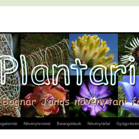
fogalomtár
Növényismeret
Barangolások
Növénytárlat
Gyógynövén