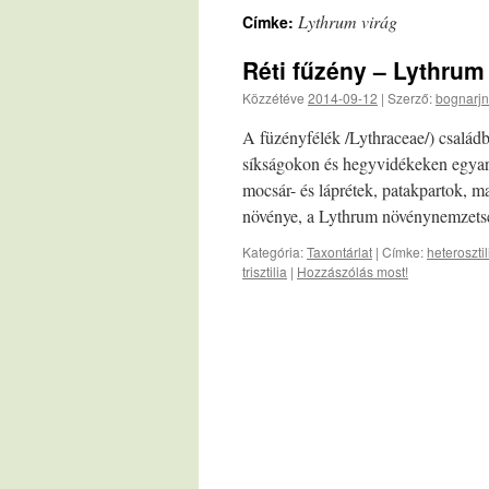
Lythrum virág
Címke:
Réti fűzény – Lythrum 
Közzétéve
2014-09-12
|
Szerző:
bognarjn
A füzényfélék /Lythraceae/) családb
síkságokon és hegyvidékeken egyará
mocsár- és láprétek, patakpartok, m
növénye, a Lythrum növénynemzets
Kategória:
Taxontárlat
|
Címke:
heterosztil
trisztilia
|
Hozzászólás most!