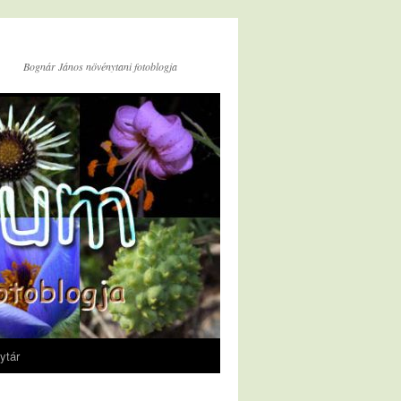
Bognár János növénytani fotoblogja
ytár