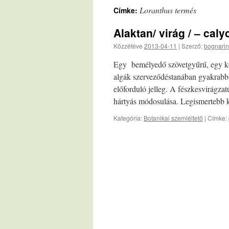
Loranthus termés
Címke:
Alaktan/ virág / – caly
Közzétéve
2013-04-11
|
Szerző:
bognarjn
Egy bemélyedő szövetgyűrű, egy kör
algák szerveződéstanában gyakrabba
előforduló jelleg. A fészkesvirágza
hártyás módosulása. Legismertebb
Kategória:
Botanikai szemléltető
|
Címke: