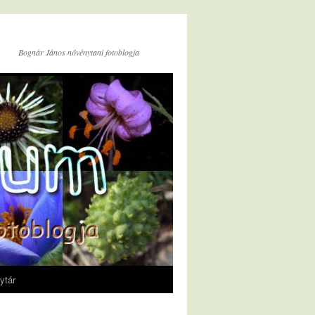
Bognár János növénytani fotoblogja
ytár