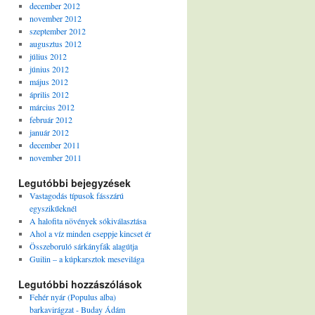
december 2012
november 2012
szeptember 2012
augusztus 2012
július 2012
június 2012
május 2012
április 2012
március 2012
február 2012
január 2012
december 2011
november 2011
Legutóbbi bejegyzések
Vastagodás típusok fásszárú
egyszikűeknél
A halofita növények sókiválasztása
Ahol a víz minden cseppje kincset ér
Összeboruló sárkányfák alagútja
Guilin – a kúpkarsztok mesevilága
Legutóbbi hozzászólások
Fehér nyár (Populus alba)
barkavirágzat - Buday Ádám