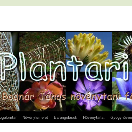
fogalomtár
Növényismeret
Barangolások
Növénytárlat
Gyógynövén