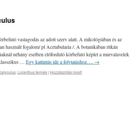
culus
befutó vastagodás az adott szerv alatt. A mikológiában és az
n használt fogalom/ pl Acetabularia /. A botanikában ritkán
túaknál néhány esetben előforduló körbefutó képlet a murvalavelek
 klasszikus …
Egy kattintás ide a folytatáshoz….
→
calyculus
,
Loranthus termés
|
Hozzászólás most!