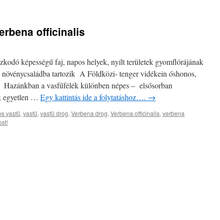
rbena officinalis
kodó képességű faj, napos helyek, nyílt területek gyomflórájának
 növénycsaládba tartozik A Földközi- tenger vidékein őshonos,
dt. Hazánkban a vasfűfélék különben népes – elsősorban
k egyetlen …
Egy kattintás ide a folytatáshoz….
→
s vasfű
,
vasfű
,
vasfű drog
,
Verbena drog
,
Verbena officinalis
,
verbena
st!