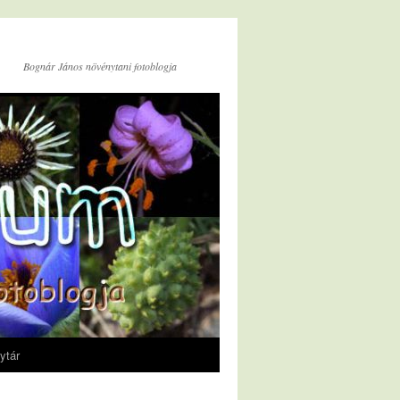
Bognár János növénytani fotoblogja
ytár