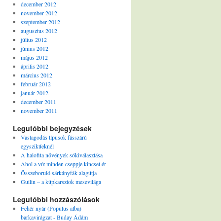
december 2012
november 2012
szeptember 2012
augusztus 2012
július 2012
június 2012
május 2012
április 2012
március 2012
február 2012
január 2012
december 2011
november 2011
Legutóbbi bejegyzések
Vastagodás típusok fásszárú
egyszikűeknél
A halofita növények sókiválasztása
Ahol a víz minden cseppje kincset ér
Összeboruló sárkányfák alagútja
Guilin – a kúpkarsztok mesevilága
Legutóbbi hozzászólások
Fehér nyár (Populus alba)
barkavirágzat - Buday Ádám