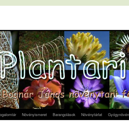
fogalomtár
Növényismeret
Barangolások
Növénytárlat
Gyógynövén