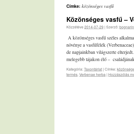
közönséges vasfű
Címke:
Közönséges vasfű – Ve
Közzétéve
2014-07-29
|
Szerző:
bognarjn
A közönséges vasfű széles alkalmaz
növénye a vasfűfélék (Verbenaceae)
de napjainkban világszerte elterje
melegebb tájakon élő – családjána
Kategória:
Taxontárlat
|
Címke:
közönsége
termés
,
Verbenae herba
|
Hozzászólás mo