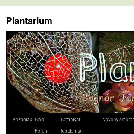
Kilépés
a
Plantarium
tartalomba
Kezdőlap
Blog-
Botanikai
Növényismeret
Fórum
fogalomtár