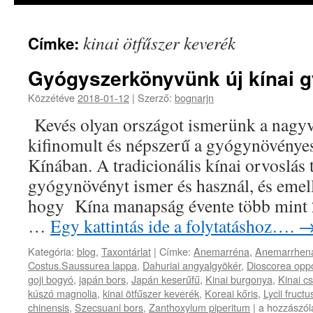
kinai ötfűszer keverék
Címke:
Gyógyszerkönyvünk új kínai 
Közzétéve
2018-01-12
|
Szerző:
bognarjn
Kevés olyan országot ismerünk a nagyv
kifinomult és népszerű a gyógynövényes 
Kínában. A tradicionális kínai orvoslás 
gyógynövényt ismer és használ, és emell
hogy Kína manapság évente több mint 
…
Egy kattintás ide a folytatáshoz….
Kategória:
blog
,
Taxontárlat
|
Címke:
Anemarréna
,
Anemarrhen
Costus.Saussurea lappa
,
Dahuriai angyalgyökér
,
Dioscorea oppos
goji bogyó
,
japán bors
,
Japán keserűfű
,
Kinai burgonya
,
Kinai cs
kúszó magnolia
,
kinai ötfűszer keverék
,
Koreai kőris
,
Lycii fructu
Gyógyszerk
chinensis
,
Szecsuani bors
,
Zanthoxylum piperitum
|
a hozzászól