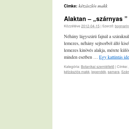
kétzászlós makk
Címke:
Alaktan – „szárnyas ”
Közzétéve
2012-04-15
|
Szerző:
bognarjn
Néhány lágyszárú fajnál a száraknál
lemezes, néhány sejtsorból álló kis
lemezes kinövés alakja, mérete külön
minden esetben …
Egy kattintás id
Kategória:
Botanikai szemléltető
|
Címke:
kétzászlós makk
,
lependék
,
samara
,
Szár