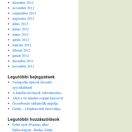
december 2012
november 2012
szeptember 2012
augusztus 2012
július 2012
június 2012
május 2012
április 2012
március 2012
február 2012
január 2012
december 2011
november 2011
Legutóbbi bejegyzések
Vastagodás típusok fásszárú
egyszikűeknél
A halofita növények sókiválasztása
Ahol a víz minden cseppje kincset ér
Összeboruló sárkányfák alagútja
Guilin – a kúpkarsztok mesevilága
Legutóbbi hozzászólások
Fehér nyár (Populus alba)
barkavirágzat - Buday Ádám