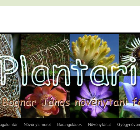
fogalomtár
Növényismeret
Barangolások
Növénytárlat
Gyógynövén