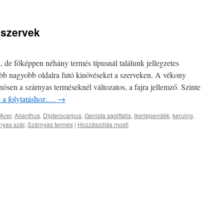
 szervek
, de főképpen néhány termés típusnál találunk jellegzetes
ebb nagyobb oldalra futó kinövéseket a szerveken. A vékony
ösen a szárnyas terméseknél változatos, a fajra jellemző. Szinte
e a folytatáshoz….
→
Acer
,
Ailanthus
,
Dipterocarpus
,
Genista sagittalis
,
ikerlependék
,
keruing
,
nyas szár
,
Szárnyas termés
|
Hozzászólás most!