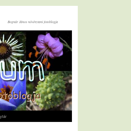
Bognár János növénytani fotoblogja
ytár