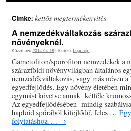
kettős megtermékenyítés
Címke:
A nemzedékváltakozás szárazf
növényeknél.
Közzétéve
2014-04-18
|
Szerző:
bognarjn
Gametofiton/sporofiton nemzedékek a 
szárazföldi növényvilágban általános eg
nemzedékváltakozás, vagy más néven a 
egyedfejlődés. Egy növény életében mi
egymást követve annak kétféle kromos
Az egyedfejlődésében mindig szabálysz
haploid spórából kifejlődő, feles …
Egy 
folytatáshoz….
→