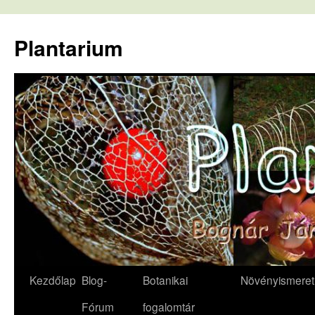
Kilépés
a
Plantarium
tartalomba
Kezdőlap
Blog-
Botanikai
Növényismeret
Fórum
fogalomtár