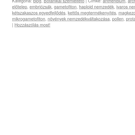
Kategória:
blog
,
Botanikai szemléltető
|
Címke:
antheridium
,
arc
előtelep
,
embriózsák
,
gametofiton
,
haploid nemzedék
,
ivaros n
kétszakaszos egyedfejlődés
,
kettős megtermékenyítés
,
magkez
mikrogametofiton
,
növények nemzedékváltakozása
,
pollen
,
prot
|
Hozzászólás most!