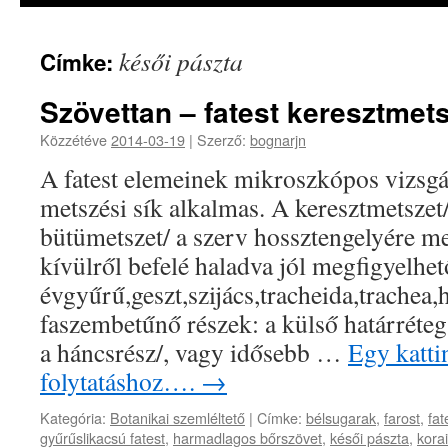
késői pászta
Címke:
Szövettan – fatest keresztmet
Közzétéve
2014-03-19
|
Szerző:
bognarjn
A fatest elemeinek mikroszkópos vizsgá
metszési sík alkalmas. A keresztmetszet
bütümetszet/ a szerv hossztengelyére m
kívülről befelé haladva jól megfigyelhet
évgyűrű,geszt,szijács,tracheida,trachea,h
faszembetűnő részek: a külső határréteg
a háncsrész/, vagy idősebb …
Egy kattin
folytatáshoz….
→
Kategória:
Botanikai szemléltető
|
Címke:
bélsugarak
,
farost
,
fat
gyűrűslikacsú fatest
,
harmadlagos bőrszövet
,
késői pászta
,
kora