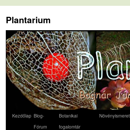
Kilépés
a
Plantarium
tartalomba
Kezdőlap
Blog-
Botanikai
Növényismeret
Fórum
fogalomtár