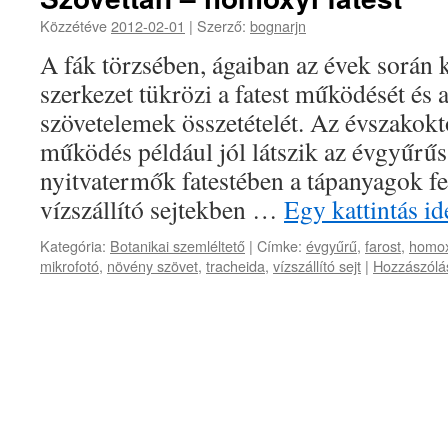
Közzétéve
2012-02-01
|
Szerző:
bognarjn
A fák törzsében, ágaiban az évek során k
szerkezet tükrözi a fatest működését és a 
szövetelemek összetételét. Az évszakok
működés például jól látszik az évgyűrű
nyitvatermők fatestében a tápanyagok fel
vízszállító sejtekben …
Egy kattintás i
Kategória:
Botanikai szemléltető
|
Címke:
évgyűrű
,
farost
,
homox
mikrofotó
,
növény szövet
,
tracheida
,
vízszállító sejt
|
Hozzászólá