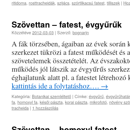
ritidoma
,
rosttracheidák
,
szijács
,
szórtlikacsú fatest
,
tilliszek
|
Hoz
Szövettan – fatest, évgyűrűk
Közzétéve
2012-03-03
|
Szerző:
bognarjn
A fák törzsében, ágaiban az évek során k
szerkezet tükrözi a fatest működését és a 
szövetelemek összetételét. Az évszakok
működés jól látszik az évgyűrűs szerke
éghajlatunk alatt pl. a fatestet létre
kattintás ide a folytatáshoz….
→
Kategória:
Botanikai szemléltető
|
Címke:
évgyűrű
,
évgyűrűhatár
fa
,
homoxyl fa
,
késői pászta
,
korai pászta
,
mikrofotó
,
növény szö
tracheida
|
1 hozzászólás
Szövettan – homoxyl fatest