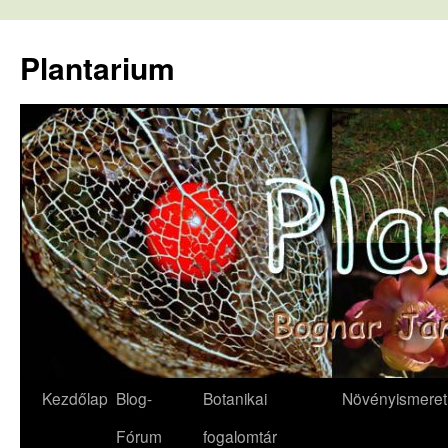
Kilépés
a
Plantarium
tartalomba
Kezdőlap
Blog-
Botanikai
Növényismeret
Fórum
fogalomtár