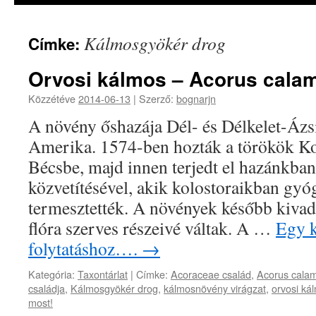
Kálmosgyökér drog
Címke:
Orvosi kálmos – Acorus cala
Közzétéve
2014-06-13
|
Szerző:
bognarjn
A növény őshazája Dél- és Délkelet-Ázs
Amerika. 1574-ben hozták a törökök Ko
Bécsbe, majd innen terjedt el hazánkban 
közvetítésével, akik kolostoraikban gyó
termesztették. A növények később kivad
flóra szerves részeivé váltak. A …
Egy k
folytatáshoz….
→
Kategória:
Taxontárlat
|
Címke:
Acoraceae család
,
Acorus cala
családja
,
Kálmosgyökér drog
,
kálmosnövény virágzat
,
orvosi ká
most!