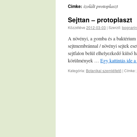
izolált protoplaszt
Címke:
Sejttan – protoplaszt
Közzétéve
2012-03-03
|
Szerző:
bognarjn
A növényi, a gomba és a baktérium se
sejtmembránnal / növényi sejtek ese
sejtfalon belül elhelyezkedő külső 
körülmények …
Egy kattintás ide 
Kategória:
Botanikai szemléltető
|
Címke: