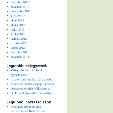
december 2012
november 2012
szeptember 2012
augusztus 2012
július 2012
június 2012
május 2012
április 2012
március 2012
február 2012
január 2012
december 2011
november 2011
Legutóbbi bejegyzések
Vastagodás típusok fásszárú
egyszikűeknél
A halofita növények sókiválasztása
Ahol a víz minden cseppje kincset ér
Összeboruló sárkányfák alagútja
Guilin – a kúpkarsztok mesevilága
Legutóbbi hozzászólások
Fehér nyár (Populus alba)
barkavirágzat - Buday Ádám