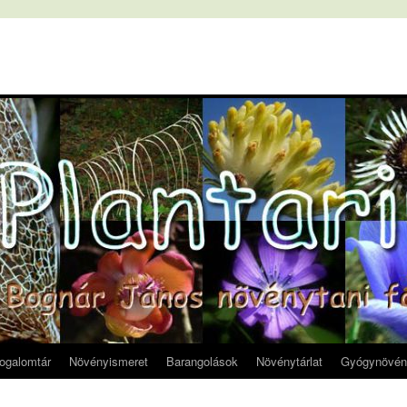
fogalomtár
Növényismeret
Barangolások
Növénytárlat
Gyógynövén