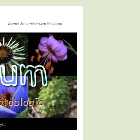
Bognár János növénytani fotoblogja
ytár