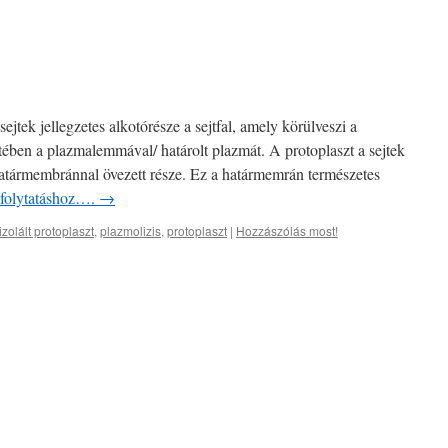
jtek jellegzetes alkotórésze a sejtfal, amely körülveszi a
tében a plazmalemmával/ határolt plazmát. A protoplaszt a sejtek
határmembránnal övezett része. Ez a határmemrán természetes
a folytatáshoz….
→
izolált protoplaszt
,
plazmolizis
,
protoplaszt
|
Hozzászólás most!