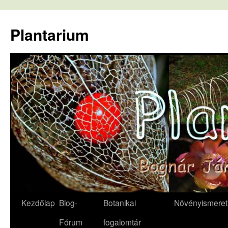
Kilépés
a
Plantarium
tartalomba
Kezdőlap
Blog-
Botanikai
Növényismeret
Fórum
fogalomtár