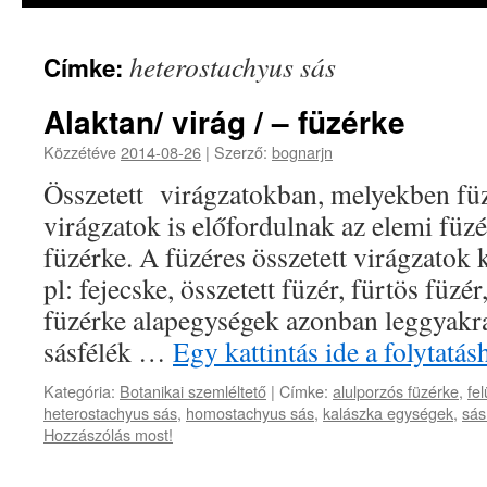
heterostachyus sás
Címke:
Alaktan/ virág / – füzérke
Közzétéve
2014-08-26
|
Szerző:
bognarjn
Összetett virágzatokban, melyekben füz
virágzatok is előfordulnak az elemi füzé
füzérke. A füzéres összetett virágzatok
pl: fejecske, összetett füzér, fürtös füzér
füzérke alapegységek azonban leggyakra
sásfélék …
Egy kattintás ide a folytat
Kategória:
Botanikai szemléltető
|
Címke:
alulporzós füzérke
,
fe
heterostachyus sás
,
homostachyus sás
,
kalászka egységek
,
sás
Hozzászólás most!