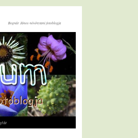
Bognár János növénytani fotoblogja
ytár