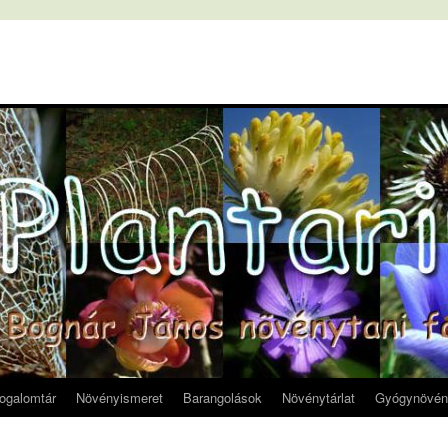
fogalomtár
Növényismeret
Barangolások
Növénytárlat
Gyógynövén