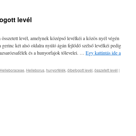
fogott levél
n összetett levél, amelynek középső levélkéi a közös nyél végén
a gerinc két alsó oldalra nyúló ágán fejlődő szélső levélkéi pedig
bazsarózsafélék és a hunyorfajok tőlevelei. …
Egy kattintás ide a
Helleboraceae
,
Helleborus
,
hunyorfélék
,
ölbefogott levél
,
összetett levél
|