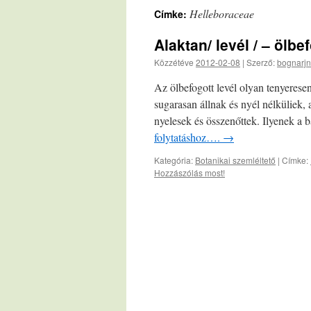
Helleboraceae
Címke:
Alaktan/ levél / – ölbe
Közzétéve
2012-02-08
|
Szerző:
bognarjn
Az ölbefogott levél olyan tenyerese
sugarasan állnak és nyél nélküliek, 
nyelesek és összenőttek. Ilyenek a 
folytatáshoz….
→
Kategória:
Botanikai szemléltető
|
Címke:
Hozzászólás most!