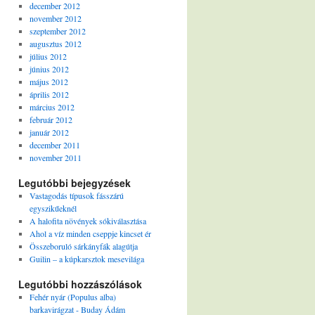
december 2012
november 2012
szeptember 2012
augusztus 2012
július 2012
június 2012
május 2012
április 2012
március 2012
február 2012
január 2012
december 2011
november 2011
Legutóbbi bejegyzések
Vastagodás típusok fásszárú
egyszikűeknél
A halofita növények sókiválasztása
Ahol a víz minden cseppje kincset ér
Összeboruló sárkányfák alagútja
Guilin – a kúpkarsztok mesevilága
Legutóbbi hozzászólások
Fehér nyár (Populus alba)
barkavirágzat - Buday Ádám