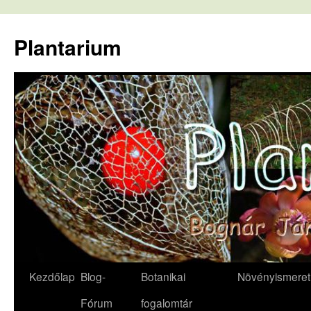
Kilépés
a
Plantarium
tartalomba
Kezdőlap
Blog-
Botanikai
Növényismeret
Fórum
fogalomtár