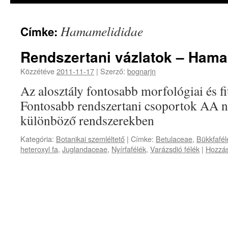
Hamamelididae
Címke:
Rendszertani vázlatok – Hama
Közzétéve
2011-11-17
|
Szerző:
bognarjn
Az alosztály fontosabb morfológiai és f
Fontosabb rendszertani csoportok AA n
különböző rendszerekben
Kategória:
Botanikai szemléltető
|
Címke:
Betulaceae
,
Bükkfafél
heteroxyl fa
,
Juglandaceae
,
Nyírfafélék
,
Varázsdió félék
|
Hozzás