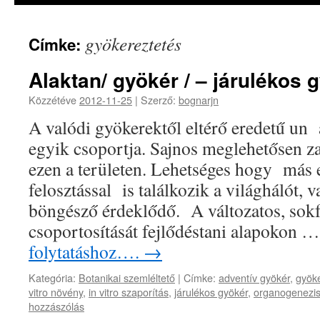
gyökereztetés
Címke:
Alaktan/ gyökér / – járulékos 
Közzétéve
2012-11-25
|
Szerző:
bognarjn
A valódi gyökerektől eltérő eredetű un
egyik csoportja. Sajnos meglehetősen z
ezen a területen. Lehetséges hogy más 
felosztással is találkozik a világhálót, 
böngésző érdeklődő. A változatos, sokf
csoportosítását fejlődéstani alapokon 
folytatáshoz….
→
Kategória:
Botanikai szemléltető
|
Címke:
adventív gyökér
,
gyök
vitro növény
,
in vitro szaporítás
,
járulékos gyökér
,
organogenezi
hozzászólás