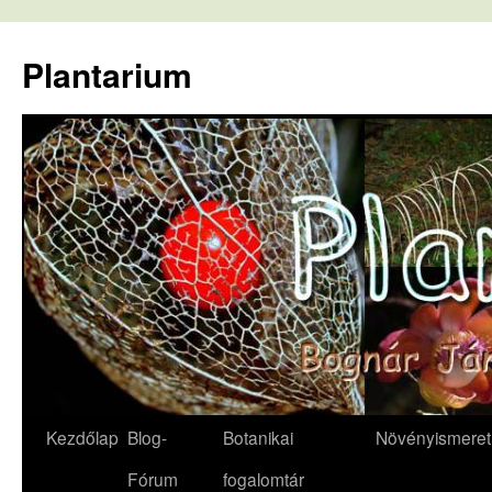
Kilépés
a
Plantarium
tartalomba
Kezdőlap
Blog-
Botanikai
Növényismeret
Fórum
fogalomtár