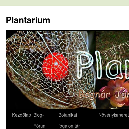
Kilépés
a
Plantarium
tartalomba
Kezdőlap
Blog-
Botanikai
Növényismeret
Fórum
fogalomtár