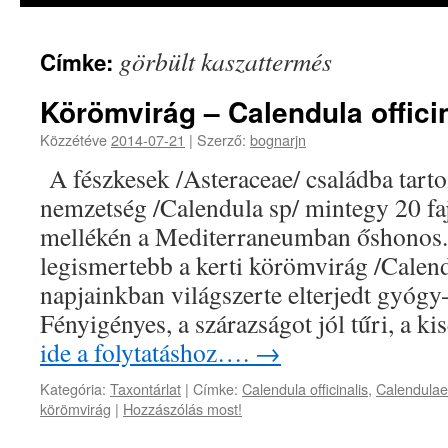
görbült kaszattermés
Címke:
Körömvirág – Calendula offici
Közzétéve
2014-07-21
|
Szerző:
bognarjn
A fészkesek /Asteraceae/ családba tart
nemzetség /Calendula sp/ mintegy 20 fa
mellékén a Mediterraneumban őshonos.
legismertebb a kerti körömvirág /Calendu
napjainkban világszerte elterjedt gyógy-
Fényigényes, a szárazságot jól tűri, a 
ide a folytatáshoz….
→
Kategória:
Taxontárlat
|
Címke:
Calendula officinalis
,
Calendulae 
körömvirág
|
Hozzászólás most!