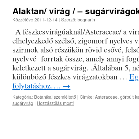
Alaktan/ virág / – sugárvirágo
Közzétéve
2011-12-14
|
Szerző:
bognarjn
A fészkesvirágúaknál/Asteraceae/ a vi
elhelyezkedő szélső, zigomorf nyelves 
szirmok alsó részükön rövid csővé, fels
nyelvvé forrtak össze, amely annyi fog
keletkezett a sugárvirág. .Általában 5, 
különböző fészkes virágzatokban …
Egy
folytatáshoz….
→
Kategória:
Botanikai szemléltető
|
Címke:
Asteraceae
,
görbült k
sugárvirág
|
Hozzászólás most!