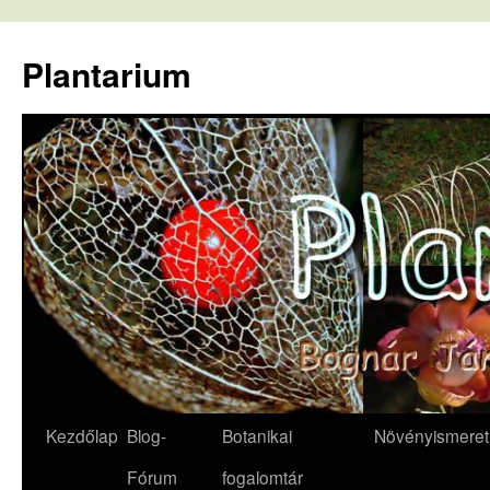
Kilépés
a
Plantarium
tartalomba
Kezdőlap
Blog-
Botanikai
Növényismeret
Fórum
fogalomtár