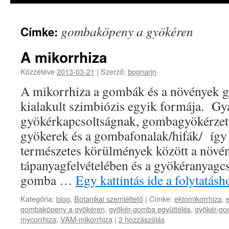
gombaköpeny a gyökéren
Címke:
A mikorrhiza
Közzétéve
2013-03-21
|
Szerző:
bognarjn
A mikorrhiza a gombák és a növények g
kialakult szimbiózis egyik formája. G
gyökérkapcsoltságnak, gombagyökérzetn
gyökerek és a gombafonalak/hifák/ így 
természetes körülmények között a növé
tápanyagfelvételében és a gyökéranyagcs
gomba …
Egy kattintás ide a folytatá
Kategória:
blog
,
Botanikai szemléltető
|
Címke:
ektomikorrhiza
,
gombaköpeny a gyökéren
,
gyökér-gomba együttélés
,
gyökér-go
mycorrhiza
,
VAM-mikorrhiza
|
2 hozzászólás