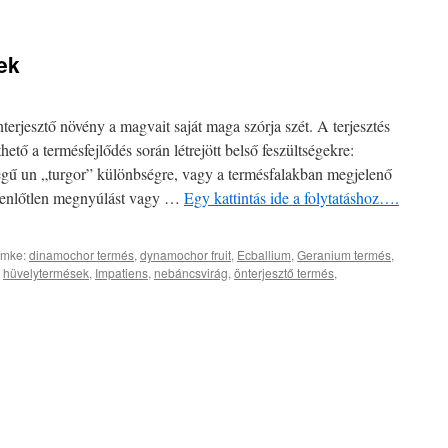
ek
rjesztő növény a magvait saját maga szórja szét. A terjesztés
tő a termésfejlődés során létrejött belső feszültségekre:
legű un „turgor” különbségre, vagy a termésfalakban megjelenő
gyenlőtlen megnyúlást vagy …
Egy kattintás ide a folytatáshoz….
ímke:
dinamochor termés
,
dynamochor fruit
,
Ecballium
,
Geranium termés
,
,
hüvelytermések
,
Impatiens
,
nebáncsvirág
,
önterjesztő termés
,