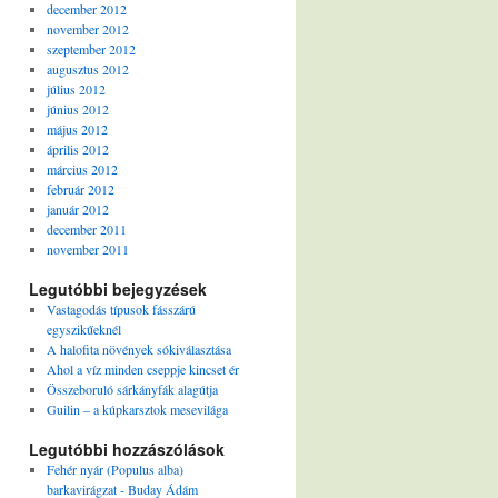
december 2012
november 2012
szeptember 2012
augusztus 2012
július 2012
június 2012
május 2012
április 2012
március 2012
február 2012
január 2012
december 2011
november 2011
Legutóbbi bejegyzések
Vastagodás típusok fásszárú
egyszikűeknél
A halofita növények sókiválasztása
Ahol a víz minden cseppje kincset ér
Összeboruló sárkányfák alagútja
Guilin – a kúpkarsztok mesevilága
Legutóbbi hozzászólások
Fehér nyár (Populus alba)
barkavirágzat - Buday Ádám