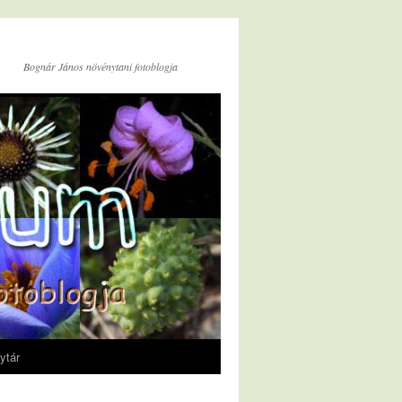
Bognár János növénytani fotoblogja
ytár