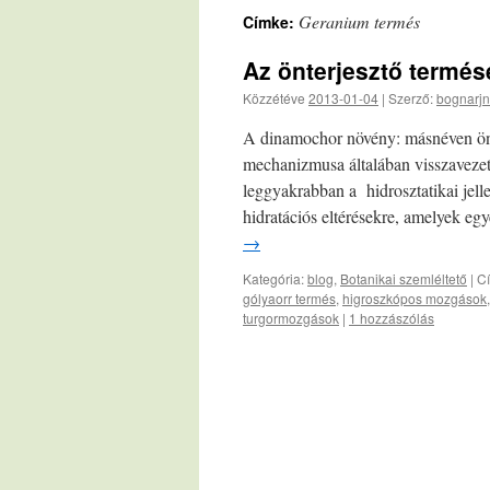
Geranium termés
Címke:
Az önterjesztő termés
Közzétéve
2013-01-04
|
Szerző:
bognarjn
A dinamochor növény: másnéven önte
mechanizmusa általában visszavezethe
leggyakrabban a hidrosztatikai jel
hidratációs eltérésekre, amelyek e
→
Kategória:
blog
,
Botanikai szemléltető
|
C
gólyaorr termés
,
higroszkópos mozgások
turgormozgások
|
1 hozzászólás