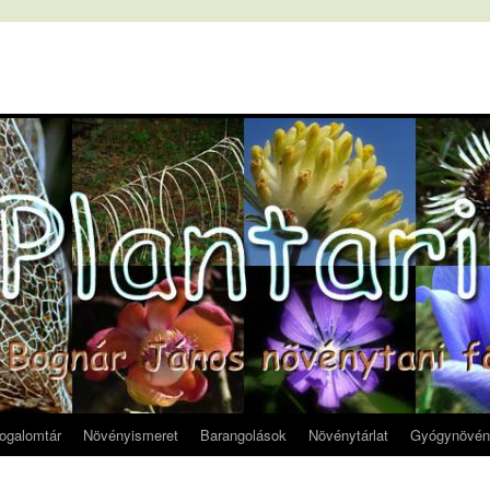
fogalomtár
Növényismeret
Barangolások
Növénytárlat
Gyógynövén