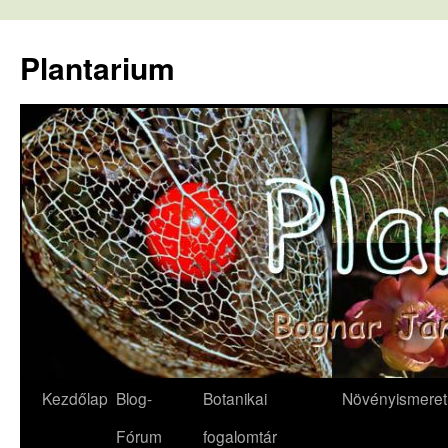
Kilépés
a
Plantarium
tartalomba
Kezdőlap
Blog-
Botanikai
Növényismeret
Fórum
fogalomtár