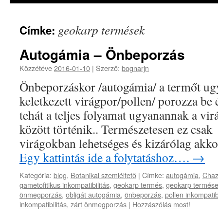
geokarp termések
Címke:
Autogámia – Önbeporzás
Közzétéve
2016-01-10
|
Szerző:
bognarjn
Önbeporzáskor /autogámia/ a termőt ug
keletkezett virágpor/pollen/ porozza be
tehát a teljes folyamat ugyanannak a vir
között történik.. Természetesen ez csak
virágokban lehetséges és kizárólag ak
Egy kattintás ide a folytatáshoz….
→
Kategória:
blog
,
Botanikai szemléltető
|
Címke:
autogámia
,
Cha
gametofitikus inkompatibilitás
,
geokarp termés
,
geokarp termés
önmegporzás
,
obligát autogámia
,
önbeporzás
,
pollen inkompatibi
inkompatibilitás
,
zárt önmegporzás
|
Hozzászólás most!