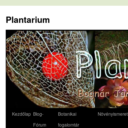
Kilépés
a
Plantarium
tartalomba
Kezdőlap
Blog-
Botanikai
Növényismeret
Fórum
fogalomtár