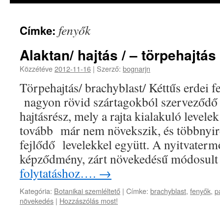
fenyők
Címke:
Alaktan/ hajtás / – törpehajtás
Közzétéve
2012-11-16
|
Szerző:
bognarjn
Törpehajtás/ brachyblast/ Kéttűs erdei f
nagyon rövid szártagokból szerveződő 
hajtásrész, mely a rajta kialakuló levelek
tovább már nem növekszik, és többnyire 
fejlődő levelekkel együtt. A nyitvaterm
képződmény, zárt növekedésű módosul
folytatáshoz….
→
Kategória:
Botanikai szemléltető
|
Címke:
brachyblast
,
fenyők
,
p
növekedés
|
Hozzászólás most!