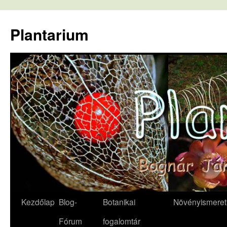
Kilépés
a
Plantarium
tartalomba
Kezdőlap
Blog-
Botanikai
Növényismeret
Fórum
fogalomtár