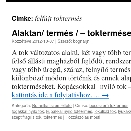
felfújt toktermés
Címke:
Alaktan/ termés / – toktermés
Közzétéve
2012-10-07
|
Szerző:
bognarjn
A tok változatos alakú, két vagy több te
felső állású magházból fejlődő, rendsz
vagy több üregű, száraz, felnyíló termés
különböző módon történik és ennek alap
tokterméseket. Kopácsokkal nyíló tok
kattintás ide a folytatáshoz….
→
Kategória:
Botanikai szemléltető
|
Címke:
becőszerű toktermés
,
fogakkal nyíló tok
,
kupakkal nyíló toktermés
,
lokulicid tok
,
lyukakk
szeptifragilis tok
,
toktermés
|
Hozzászólás most!