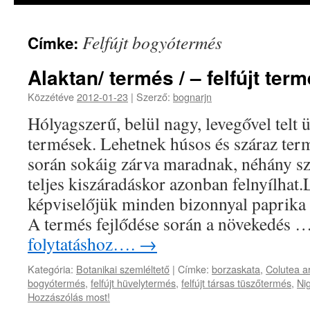
Felfújt bogyótermés
Címke:
Alaktan/ termés / – felfújt ter
Közzétéve
2012-01-23
|
Szerző:
bognarjn
Hólyagszerű, belül nagy, levegővel telt 
termések. Lehetnek húsos és száraz ter
során sokáig zárva maradnak, néhány szá
teljes kiszáradáskor azonban felnyílhat
képviselőjük minden bizonnyal paprika 
A termés fejlődése során a növekedés 
folytatáshoz….
→
Kategória:
Botanikai szemléltető
|
Címke:
borzaskata
,
Colutea a
bogyótermés
,
felfújt hüvelytermés
,
felfújt társas tüszőtermés
,
Ni
Hozzászólás most!