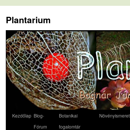
Kilépés
a
Plantarium
tartalomba
Kezdőlap
Blog-
Botanikai
Növényismeret
Fórum
fogalomtár