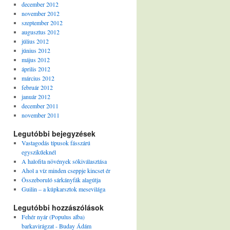
december 2012
november 2012
szeptember 2012
augusztus 2012
július 2012
június 2012
május 2012
április 2012
március 2012
február 2012
január 2012
december 2011
november 2011
Legutóbbi bejegyzések
Vastagodás típusok fásszárú
egyszikűeknél
A halofita növények sókiválasztása
Ahol a víz minden cseppje kincset ér
Összeboruló sárkányfák alagútja
Guilin – a kúpkarsztok mesevilága
Legutóbbi hozzászólások
Fehér nyár (Populus alba)
barkavirágzat - Buday Ádám