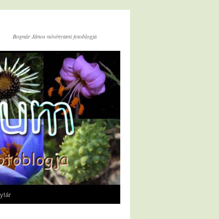
Bognár János növénytani fotoblogja
ytár