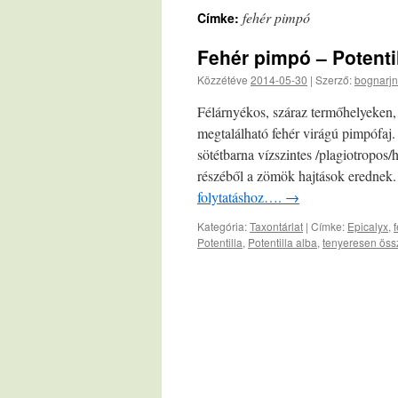
fehér pimpó
Címke:
Fehér pimpó – Potentil
Közzétéve
2014-05-30
|
Szerző:
bognarjn
Félárnyékos, száraz termőhelyeken,
megtalálható fehér virágú pimpófaj
sötétbarna vízszintes /plagiotropos/
részéből a zömök hajtások erednek.
folytatáshoz….
→
Kategória:
Taxontárlat
|
Címke:
Epicalyx
,
Potentilla
,
Potentilla alba
,
tenyeresen össz