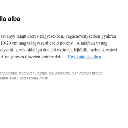
la alba
 savanyú talajú cseres-tölgyesekben, vágásnövényzetben gyakran
. 10-20 cm magas lágyszárú évelő növény. A talajban vastag
helyzetű, kevés oldalágú áttelelő rizómája fejlődik, melynek csúcsi
 A tenyeresen összetett szárlevelek …
Egy kattintás ide a
fehér pimpó
,
fehérvirágú pimpó
,
mellékcsésze
,
plagiotropos rizóma
,
etett levél
|
Hozzászólás most!