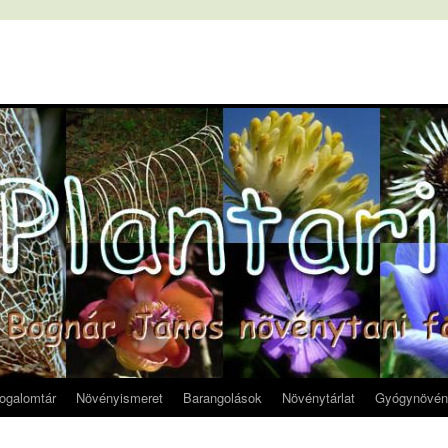
fogalomtár
Növényismeret
Barangolások
Növénytárlat
Gyógynövén