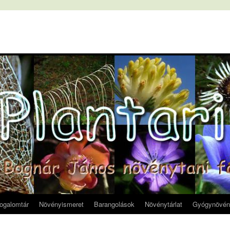
fogalomtár
Növényismeret
Barangolások
Növénytárlat
Gyógynövén