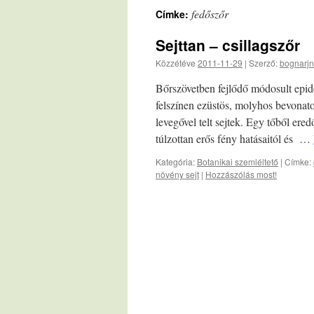
fedőszőr
Címke:
Sejttan – csillagszőr
Közzétéve
2011-11-29
|
Szerző:
bognarjn
Bőrszövetben fejlődő módosult epid
felszínen ezüstös, molyhos bevonato
levegővel telt sejtek. Egy tőből er
túlzottan erős fény hatásaitól és …
Kategória:
Botanikai szemléltető
|
Címke:
növény sejt
|
Hozzászólás most!