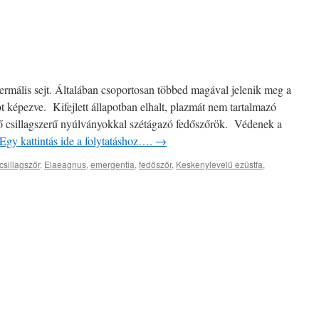
ermális sejt. Általában csoportosan többed magával jelenik meg a
t képezve. Kifejlett állapotban elhalt, plazmát nem tartalmazó
edő csillagszerű nyúlványokkal szétágazó fedőszőrök. Védenek a
Egy kattintás ide a folytatáshoz….
→
csillagszőr
,
Elaeagnus
,
emergentia
,
fedőszőr
,
Keskenylevelű ezüstfa
,