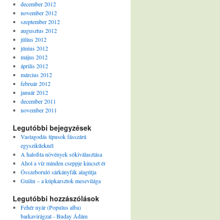
december 2012
november 2012
szeptember 2012
augusztus 2012
július 2012
június 2012
május 2012
április 2012
március 2012
február 2012
január 2012
december 2011
november 2011
Legutóbbi bejegyzések
Vastagodás típusok fásszárú
egyszikűeknél
A halofita növények sókiválasztása
Ahol a víz minden cseppje kincset ér
Összeboruló sárkányfák alagútja
Guilin – a kúpkarsztok mesevilága
Legutóbbi hozzászólások
Fehér nyár (Populus alba)
barkavirágzat - Buday Ádám