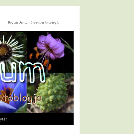
Bognár János növénytani fotoblogja
ytár