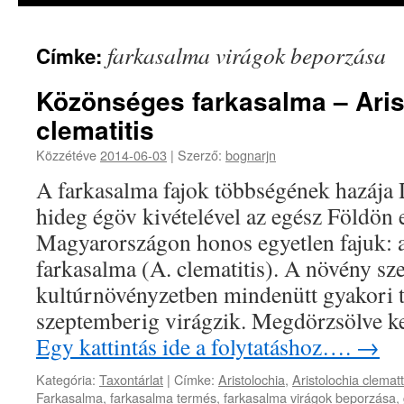
farkasalma virágok beporzása
Címke:
Közönséges farkasalma – Aris
clematitis
Közzétéve
2014-06-03
|
Szerző:
bognarjn
A farkasalma fajok többségének hazája 
hideg égöv kivételével az egész Földön e
Magyarországon honos egyetlen fajuk: 
farkasalma (A. clematitis). A növény sze
kultúrnövényzetben mindenütt gyakori t
szeptemberig virágzik. Megdörzsölve k
Egy kattintás ide a folytatáshoz….
→
Kategória:
Taxontárlat
|
Címke:
Aristolochia
,
Aristolochia clematt
Farkasalma
,
farkasalma termés
,
farkasalma virágok beporzása
,