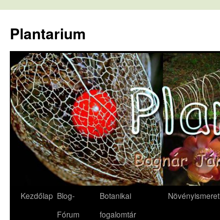
Kilépés
a
Plantarium
tartalomba
Kezdőlap
Blog-
Botanikai
Növényismeret
Fórum
fogalomtár