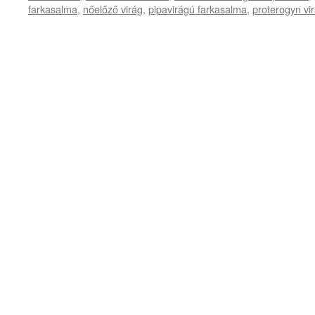
farkasalma
,
nőelőző virág
,
pipavirágú farkasalma
,
proterogyn vi