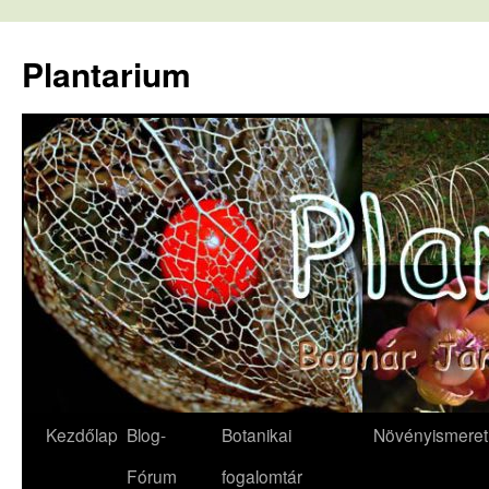
Kilépés
a
Plantarium
tartalomba
Kezdőlap
Blog-
Botanikai
Növényismeret
Fórum
fogalomtár