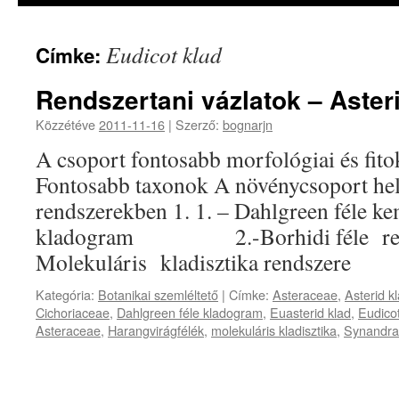
Eudicot klad
Címke:
Rendszertani vázlatok – Aster
Közzétéve
2011-11-16
|
Szerző:
bognarjn
A csoport fontosabb morfológiai és fito
Fontosabb taxonok A növénycsoport he
rendszerekben 1. 1. – Dahlgreen féle 
kladogram 2.-Borhidi féle ren
Molekuláris kladisztika rendszere
Kategória:
Botanikai szemléltető
|
Címke:
Asteraceae
,
Asterid k
Cichoriaceae
,
Dahlgreen féle kladogram
,
Euasterid klad
,
Eudicot
Asteraceae
,
Harangvirágfélék
,
molekuláris kladisztika
,
Synandr