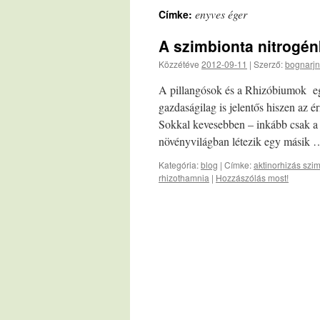
enyves éger
Címke:
A szimbionta nitrogé
Közzétéve
2012-09-11
|
Szerző:
bognarjn
A pillangósok és a Rhizóbiumok együ
gazdaságilag is jelentős hiszen az é
Sokkal kevesebben – inkább csak a 
növényvilágban létezik egy másik
Kategória:
blog
|
Címke:
aktinorhizás szi
rhizothamnia
|
Hozzászólás most!