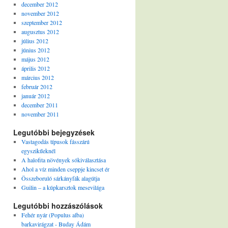
december 2012
november 2012
szeptember 2012
augusztus 2012
július 2012
június 2012
május 2012
április 2012
március 2012
február 2012
január 2012
december 2011
november 2011
Legutóbbi bejegyzések
Vastagodás típusok fásszárú
egyszikűeknél
A halofita növények sókiválasztása
Ahol a víz minden cseppje kincset ér
Összeboruló sárkányfák alagútja
Guilin – a kúpkarsztok mesevilága
Legutóbbi hozzászólások
Fehér nyár (Populus alba)
barkavirágzat - Buday Ádám