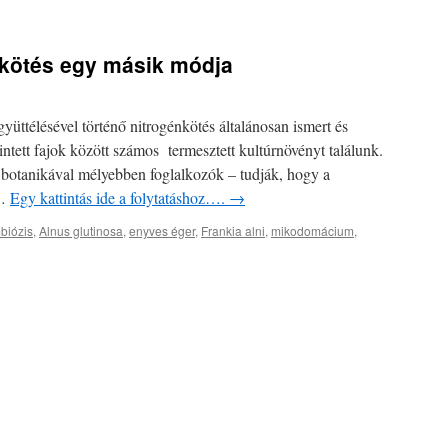
nkötés egy másik módja
ttélésével történő nitrogénkötés általánosan ismert és
rintett fajok között számos termesztett kultúrnövényt találunk.
botanikával mélyebben foglalkozók – tudják, hogy a
 …
Egy kattintás ide a folytatáshoz….
→
mbiózis
,
Alnus glutinosa
,
enyves éger
,
Frankia alni
,
mikodomácium
,