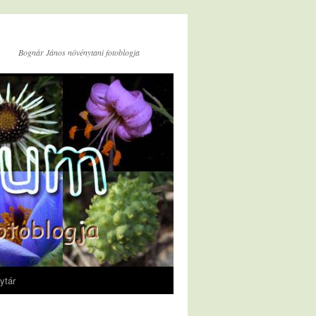
Bognár János növénytani fotoblogja
ytár