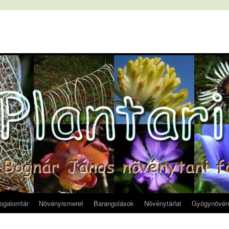
fogalomtár
Növényismeret
Barangolások
Növénytárlat
Gyógynövén