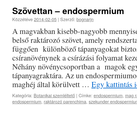
Szövettan – endospermium
Közzétéve
2014-02-05
|
Szerző:
bognarjn
A magvakban kisebb-nagyobb mennyisé
belső raktározó szövet, amely rendszert
függően különböző tápanyagokat biztosí
csíranövénynek a csírázási folyamat kez
Néhány növénycsoportban a magok egy
tápanyagraktára. Az un endospermiumos
maghéj által körülvett …
Egy kattintás 
Kategória:
Botanikai szemléltető
|
Címke:
endospermium
,
mag r
endospermium
,
raktározó parenchima
,
szekunder endospermiu