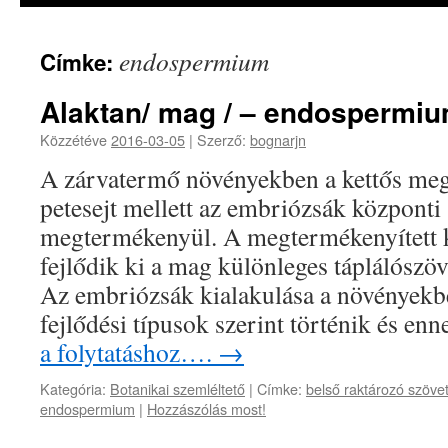
endospermium
Címke:
Alaktan/ mag / – endospermi
Közzétéve
2016-03-05
|
Szerző:
bognarjn
A zárvatermő növényekben a kettős meg
petesejt mellett az embriózsák központi s
megtermékenyül. A megtermékenyített k
fejlődik ki a mag különleges táplálósz
Az embriózsák kialakulása a növények
fejlődési típusok szerint történik és e
a folytatáshoz….
→
Kategória:
Botanikai szemléltető
|
Címke:
belső raktározó szöve
endospermium
|
Hozzászólás most!