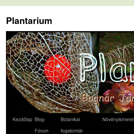
Kilépés
a
Plantarium
tartalomba
Kezdőlap
Blog-
Botanikai
Növényismeret
Fórum
fogalomtár