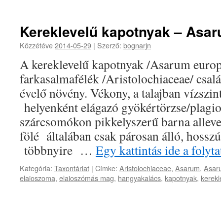
Kereklevelű kapotnyak – Asa
Közzétéve
2014-05-29
|
Szerző:
bognarjn
A kereklevelű kapotnyak /Asarum euro
farkasalmafélék /Aristolochiaceae/ csal
évelő növény. Vékony, a talajban vízszin
helyenként elágazó gyökértörzse/plagi
szárcsomókon pikkelyszerű barna alleve
fölé általában csak párosan álló, hosszú
többnyire …
Egy kattintás ide a foly
Kategória:
Taxontárlat
|
Címke:
Aristolochiaceae
,
Asarum
,
Asar
elaioszoma
,
elaioszómás mag
,
hangyakalács
,
kapotnyak
,
kerekl