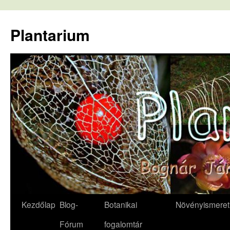
Kilépés
a
Plantarium
tartalomba
Kezdőlap
Blog-
Botanikai
Növényismeret
Fórum
fogalomtár