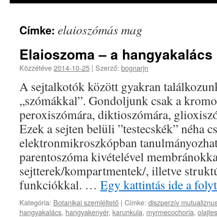
elaioszómás mag
Címke:
Elaioszoma – a hangyakalács
Közzétéve
2014-10-25
|
Szerző:
bognarjn
A sejtalkotók között gyakran találkozun
„szómákkal”. Gondoljunk csak a kromo
peroxiszómára, diktioszómára, glioxisz
Ezek a sejten belüli ”testecskék” néha c
elektronmikroszkópban tanulmányozha
parentoszóma kivételével membránokkal 
sejtterek/kompartmentek/, illetve struk
funkciókkal. …
Egy kattintás ide a fol
Kategória:
Botanikai szemléltető
|
Címke:
diszperzív mutualiznu
hangyakalács
,
hangyakenyér
,
karunkula
,
myrmecochoria
,
olajtes