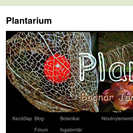
Kilépés
a
Plantarium
tartalomba
Kezdőlap
Blog-
Botanikai
Növényismeret
Fórum
fogalomtár