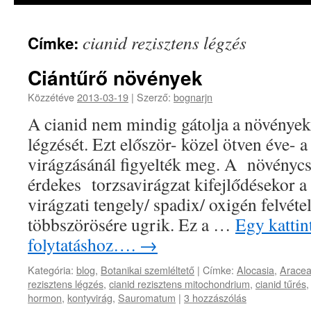
cianid rezisztens légzés
Címke:
Ciántűrő növények
Közzétéve
2013-03-19
|
Szerző:
bognarjn
A cianid nem mindig gátolja a növények 
légzését. Ezt először- közel ötven éve- 
virágzásánál figyelték meg. A növénycs
érdekes torzsavirágzat kifejlődésekor a
virágzati tengely/ spadix/ oxigén felvétel
többszörösére ugrik. Ez a …
Egy kattint
folytatáshoz….
→
Kategória:
blog
,
Botanikai szemléltető
|
Címke:
Alocasia
,
Arace
rezisztens légzés
,
cianid rezisztens mitochondrium
,
cianid tűrés
hormon
,
kontyvirág
,
Sauromatum
|
3 hozzászólás