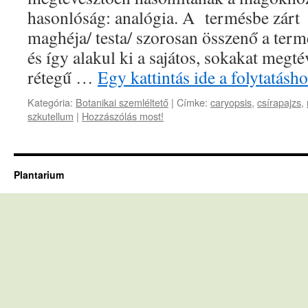
hasonlóság: analógia. A termésbe zár
maghéja/ testa/ szorosan összenő a term
és így alakul ki a sajátos, sokakat megté
rétegű …
Egy kattintás ide a folytatás
Kategória:
Botanikai szemléltető
|
Címke:
caryopsis
,
csírapajzs
,
szkutellum
|
Hozzászólás most!
Plantarium