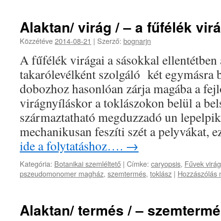
Alaktan/ virág / – a fűfélék vi
Közzétéve
2014-08-21
|
Szerző:
bognarjn
A fűfélék virágai a sásokkal ellentétben
takarólevélként szolgáló két egymásra 
dobozhoz hasonlóan zárja magába a fejl
virágnyíláskor a toklászokon belül a bel
származtatható megduzzadó un lepelpikk
mechanikusan feszíti szét a pelyvákat, 
ide a folytatáshoz….
→
Kategória:
Botanikai szemléltető
|
Címke:
caryopsis
,
Fűvek virá
pszeudomonomer magház
,
szemtermés
,
toklász
|
Hozzászólás 
Alaktan/ termés / – szemtermé