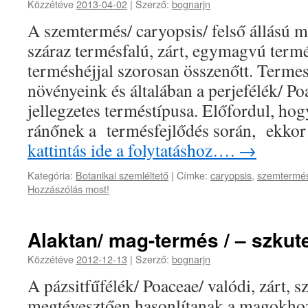
Közzétéve
2013-04-02
|
Szerző:
bognarjn
A szemtermés/ caryopsis/ felső állású m
száraz termésfalú, zárt, egymagvú term
terméshéjjal szorosan összenőtt. Termes
növényeink és általában a perjefélék/ Po
jellegzetes terméstípusa. Előfordul, hog
ránőnek a termésfejlődés során, ekko
kattintás ide a folytatáshoz….
→
Kategória:
Botanikai szemléltető
|
Címke:
caryopsis
,
szemtermé
Hozzászólás most!
Alaktan/ mag-termés / – szkut
Közzétéve
2012-12-13
|
Szerző:
bognarjn
A pázsitfűfélék/ Poaceae/ valódi, zárt, 
megtévesztően hasonlítanak a magokhoz