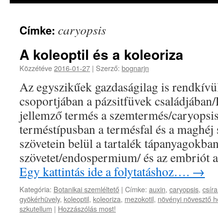
caryopsis
Címke:
A koleoptil és a koleoriza
Közzétéve
2016-01-27
|
Szerző:
bognarjn
Az egyszikűek gazdaságilag is rendkívül
csoportjában a pázsitfüvek családjában/
jellemző termés a szemtermés/caryopsis
terméstípusban a termésfal és a maghéj 
szövetein belül a tartalék tápanyagokba
szövetet/endospermium/ és az embriót 
Egy kattintás ide a folytatáshoz….
→
Kategória:
Botanikai szemléltető
|
Címke:
auxin
,
caryopsis
,
csír
gyökérhüvely
,
koleoptil
,
koleoriza
,
mezokotil
,
növényi növesztő 
szkutellum
|
Hozzászólás most!