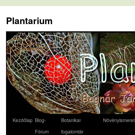
Kilépés
a
Plantarium
tartalomba
Kezdőlap
Blog-
Botanikai
Növényismeret
Fórum
fogalomtár