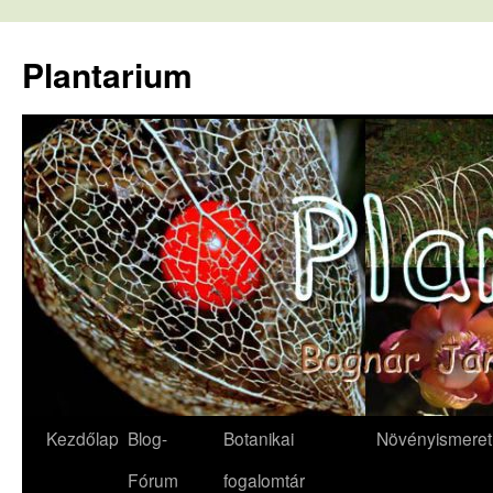
Kilépés
a
Plantarium
tartalomba
Kezdőlap
Blog-
Botanikai
Növényismeret
Fórum
fogalomtár