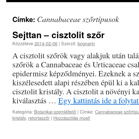
Cannabaceae szőrtípusok
Címke:
Sejttan – cisztolit szőr
Közzétéve
2014-02-06
|
Szerző:
bognarjn
A cisztolit szőrök vagy alakjuk után talá
szőrök a Cannabaceae és Urticaceae csa
epidermisz képződményei. Ezeknek a s
kiszélesedett alapi részében épül ki a k
cisztolit kristály. A cisztolit a növényi
kiválasztás …
Egy kattintás ide a foly
Kategória:
Botanikai szemléltető
|
Címke:
Cannabaceae szőrtíp
kristály
,
retortaszőr
|
Hozzászólás most!