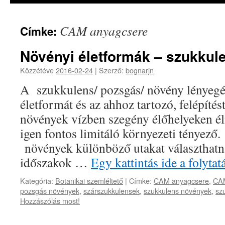
CAM anyagcsere
Címke:
Növényi életformák – szukkul
Közzétéve
2016-02-24
|
Szerző:
bognarjn
A szukkulens/ pozsgás/ növény lényegé
életformát és az ahhoz tartozó, felépítést
növények vízben szegény élőhelyeken éln
igen fontos limitáló környezeti tényez
növények különböző utakat választhatn
időszakok …
Egy kattintás ide a folyt
Kategória:
Botanikai szemléltető
|
Címke:
CAM anyagcsere
,
CA
pozsgás növények
,
szárszukkulensek
,
szukkulens növények
,
sz
Hozzászólás most!