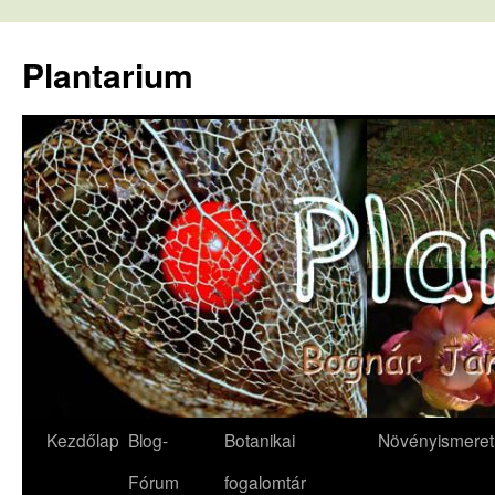
Kilépés
a
Plantarium
tartalomba
Kezdőlap
Blog-
Botanikai
Növényismeret
Fórum
fogalomtár