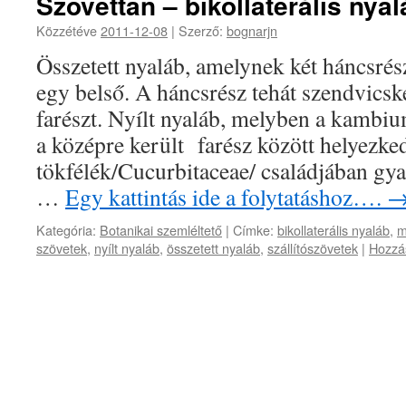
Szövettan – bikollaterális nyal
Közzétéve
2011-12-08
|
Szerző:
bognarjn
Összetett nyaláb, amelynek két háncsrés
egy belső. A háncsrész tehát szendvicsk
farészt. Nyílt nyaláb, melyben a kambiu
a középre került farész között helyezke
tökfélék/Cucurbitaceae/ családjában gya
…
Egy kattintás ide a folytatáshoz….
Kategória:
Botanikai szemléltető
|
Címke:
bikollaterális nyaláb
,
m
szövetek
,
nyílt nyaláb
,
összetett nyaláb
,
szállítószövetek
|
Hozzá