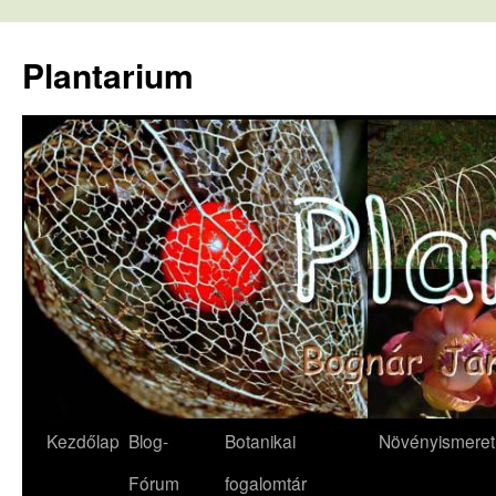
Kilépés
a
Plantarium
tartalomba
Kezdőlap
Blog-
Botanikai
Növényismeret
Fórum
fogalomtár