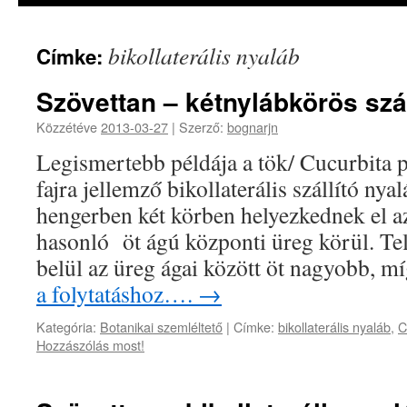
bikollaterális nyaláb
Címke:
Szövettan – kétnylábkörös szá
Közzétéve
2013-03-27
|
Szerző:
bognarjn
Legismertebb példája a tök/ Cucurbita 
fajra jellemző bikollaterális szállító ny
hengerben két körben helyezkednek el a
hasonló öt ágú központi üreg körül. Te
belül az üreg ágai között öt nagyobb, 
a folytatáshoz….
→
Kategória:
Botanikai szemléltető
|
Címke:
bikollaterális nyaláb
,
C
Hozzászólás most!