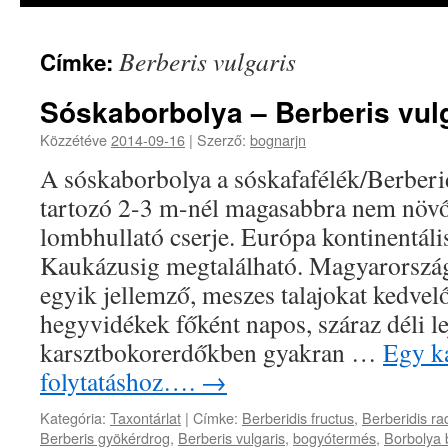
Berberis vulgaris
Címke:
Sóskaborbolya – Berberis vul
Közzétéve
2014-09-16
|
Szerző:
bognarjn
A sóskaborbolya a sóskafafélék/Berberi
tartozó 2-3 m-nél magasabbra nem növő,
lombhullató cserje. Európa kontinentális
Kaukázusig megtalálható. Magyarorszá
egyik jellemző, meszes talajokat kedvel
hegyvidékek főként napos, száraz déli le
karsztbokorerdőkben gyakran …
Egy ka
folytatáshoz….
→
Kategória:
Taxontárlat
|
Címke:
Berberidis fructus
,
Berberidis rad
Berberis gyökérdrog
,
Berberis vulgaris
,
bogyótermés
,
Borbolya