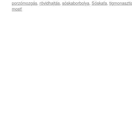
porzómozgás
,
rövidhajtás
,
sóskaborbolya
,
Sóskafa
,
tigmonaszti
most!