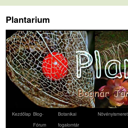
Kilépés
a
Plantarium
tartalomba
Kezdőlap
Blog-
Botanikai
Növényismeret
Fórum
fogalomtár