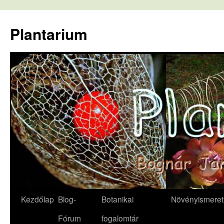
Kilépés
a
Plantarium
tartalomba
Kezdőlap
Blog-
Botanikai
Növényismeret
Fórum
fogalomtár