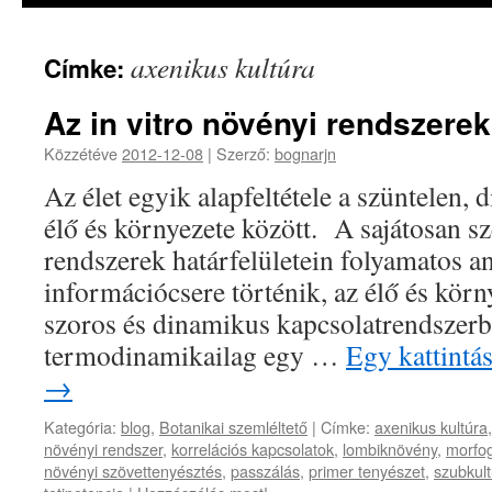
axenikus kultúra
Címke:
Az in vitro növényi rendszerek
Közzétéve
2012-12-08
|
Szerző:
bognarjn
Az élet egyik alapfeltétele a szüntelen,
élő és környezete között. A sajátosan sz
rendszerek határfelületein folyamatos an
információcsere történik, az élő és körn
szoros és dinamikus kapcsolatrendszerbe
termodinamikailag egy …
Egy kattintá
→
Kategória:
blog
,
Botanikai szemléltető
|
Címke:
axenikus kultúra
növényi rendszer
,
korrelációs kapcsolatok
,
lombiknövény
,
morfo
növényi szövettenyésztés
,
passzálás
,
primer tenyészet
,
szubkul