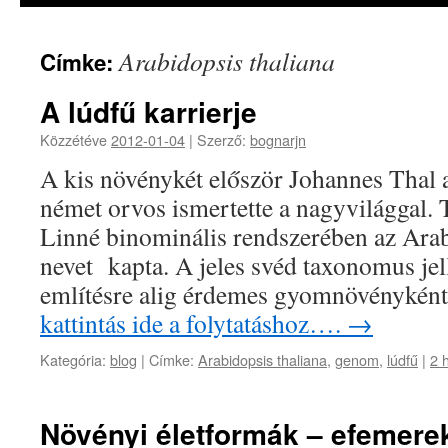
Arabidopsis thaliana
Címke:
A lúdfű karrierje
Közzétéve
2012-01-04
|
Szerző:
bognarjn
A kis növénykét először Johannes Thal 
német orvos ismertette a nagyvilággal. T
Linné binominális rendszerében az Arab
nevet kapta. A jeles svéd taxonomus je
említésre alig érdemes gyomnövényként
kattintás ide a folytatáshoz….
→
Kategória:
blog
|
Címke:
Arabidopsis thaliana
,
genom
,
lúdfű
|
2 
Növényi életformák – efemere