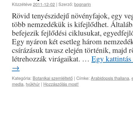
Közzétéve
2011-12-02
|
Szerző:
bognarjn
Rövid tenyészidejű növényfajok, egy ve
több nemzedékük is kifejlődhet. Általáb
befejezik fejlődési ciklusukat, egyedfejl
Egy nyáron két esetleg három nemzedékü
csírázásuk tavasz elején történik, majd r
létrehozzák virágaikat. …
Egy kattintás
→
Kategória:
Botanikai szemléltető
|
Címke:
Arabidopsis thaliana
,
media
,
tyúkhúr
|
Hozzászólás most!