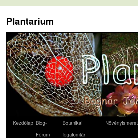
Kilépés
a
Plantarium
tartalomba
Kezdőlap
Blog-
Botanikai
Növényismeret
Fórum
fogalomtár