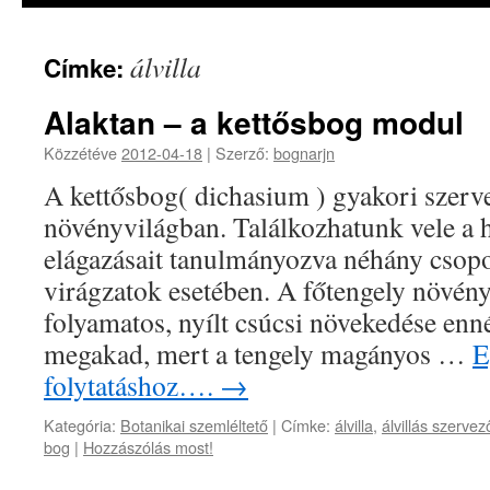
álvilla
Címke:
Alaktan – a kettősbog modul
Közzétéve
2012-04-18
|
Szerző:
bognarjn
A kettősbog( dichasium ) gyakori szerv
növényvilágban. Találkozhatunk vele a h
elágazásait tanulmányozva néhány csopo
virágzatok esetében. A főtengely növény
folyamatos, nyílt csúcsi növekedése enn
megakad, mert a tengely magányos …
E
folytatáshoz….
→
Kategória:
Botanikai szemléltető
|
Címke:
álvilla
,
álvillás szerve
bog
|
Hozzászólás most!