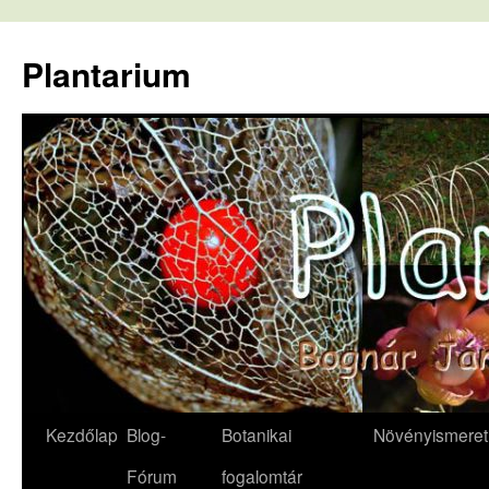
Kilépés
a
Plantarium
tartalomba
Kezdőlap
Blog-
Botanikai
Növényismeret
Fórum
fogalomtár