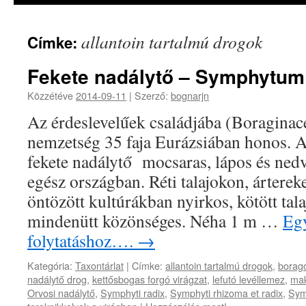
allantoin tartalmú drogok
Címke:
Fekete nadálytő – Symphytum 
Közzétéve
2014-09-11
|
Szerző:
bognarjn
Az érdeslevelűek családjába (Boraginace
nemzetség 35 faja Eurázsiában honos. A
fekete nadálytő mocsaras, lápos és nedv
egész országban. Réti talajokon, árterek
öntözött kultúrákban nyirkos, kötött tal
mindenütt közönséges. Néha 1 m …
Egy
folytatáshoz….
→
Kategória:
Taxontárlat
|
Címke:
allantoin tartalmú drogok
,
borago
nadálytő drog
,
kettősbogas forgó virágzat
,
lefutó levéllemez
,
ma
Orvosi nadálytő
,
Symphyti radix
,
Symphyti rhizoma et radix
,
Sym