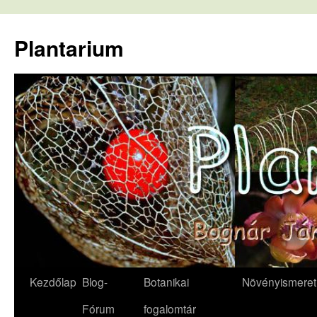
Kilépés
a
Plantarium
tartalomba
Kezdőlap
Blog-
Botanikai
Növényismeret
Fórum
fogalomtár