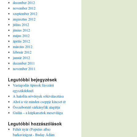
december 2012
november 2012
szeptember 2012
augusztus 2012
július 2012
június 2012
május 2012
április 2012
március 2012
február 2012
január 2012
december 2011
november 2011
Legutóbbi bejegyzések
Vastagodás típusok fásszárú
egyszikűeknél
A halofita növények sókiválasztása
Ahol a víz minden cseppje kincset ér
Összeboruló sárkányfák alagútja
Guilin – a kúpkarsztok mesevilága
Legutóbbi hozzászólások
Fehér nyár (Populus alba)
barkavirágzat - Buday Ádám