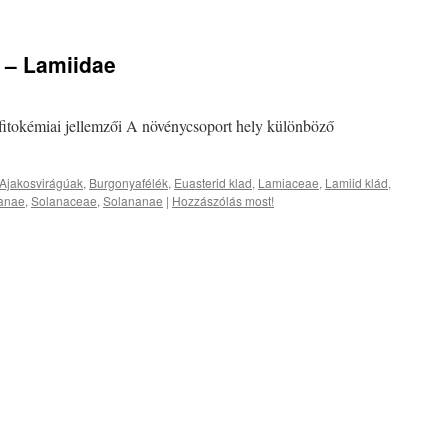
 – Lamiidae
 fitokémiai jellemzői A növénycsoport hely különböző
Ajakosvirágúak
,
Burgonyafélék
,
Euasterid klad
,
Lamiaceae
,
Lamiid klád
,
ianae
,
Solanaceae
,
Solananae
|
Hozzászólás most!