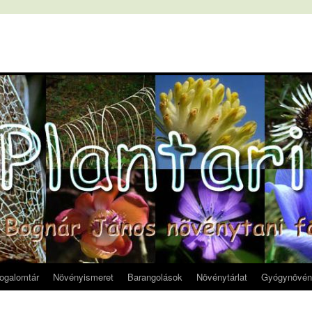
fogalomtár
Növényismeret
Barangolások
Növénytárlat
Gyógynövén