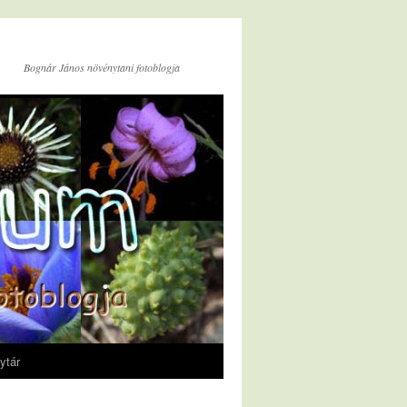
Bognár János növénytani fotoblogja
ytár