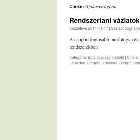
Ajakosvirágúak
Címke:
Rendszertani vázlatok
Közzétéve
2011-11-17
|
Szerző:
bognarjn
A csoport fontosabb morfológiai és
rendszerekben
Kategória:
Botanikai szemléltető
|
Címke:
Lamiidae
,
Scrophulariaceae
,
Scrophular