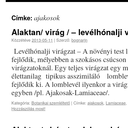
ajakosok
Címke:
Alaktan/ virág / – levélhónalji 
Közzétéve
2013-05-11
|
Szerző:
bognarjn
Levélhónalji virágzat – A növényi test
fejlődik, mélyebben a szokásos csúcson
virágzatoknál. Egy teljes virágzat egy m
élettanilag tipikus asszimiláló lomble
fejlődik ki. A lomblevél ilyenkor a virág
egyben /pl. Ajakosak-Lamiaceae/.
Kategória:
Botanikai szemléltető
|
Címke:
ajakosok
,
Lamiaceae
,
Hozzászólás most!