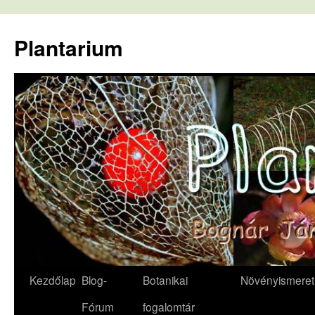
Kilépés
a
Plantarium
tartalomba
Kezdőlap
Blog-
Botanikai
Növényismeret
Fórum
fogalomtár