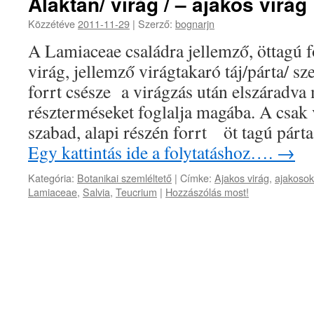
Alaktan/ virág / – ajakos virág
Közzétéve
2011-11-29
|
Szerző:
bognarjn
A Lamiaceae családra jellemző, öttagú f
virág, jellemző virágtakaró táj/párta/ s
forrt csésze a virágzás után elszárad
részterméseket foglalja magába. A csak
szabad, alapi részén forrt öt tagú párt
Egy kattintás ide a folytatáshoz….
→
Kategória:
Botanikai szemléltető
|
Címke:
Ajakos virág
,
ajakosok
Lamiaceae
,
Salvia
,
Teucrium
|
Hozzászólás most!