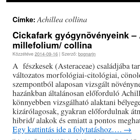
Achillea collina
Címke:
Cickafark gyógynövényeink – 
millefolium/ collina
Közzétéve
2014-09-16
|
Szerző:
bognarjn
A fészkesek (Asteraceae) családjába ta
változatos morfológiai-citológiai, cönol
szempontból alaposan vizsgált növényn
hazánkban általánosan előforduló Achill
könnyebben vizsgálható alaktani bélyeg
kizárólagosak, gyakran előfordulnak át
hibrid/ alakok és emiatt a pontos megh
Egy kattintás ide a folytatáshoz….
→