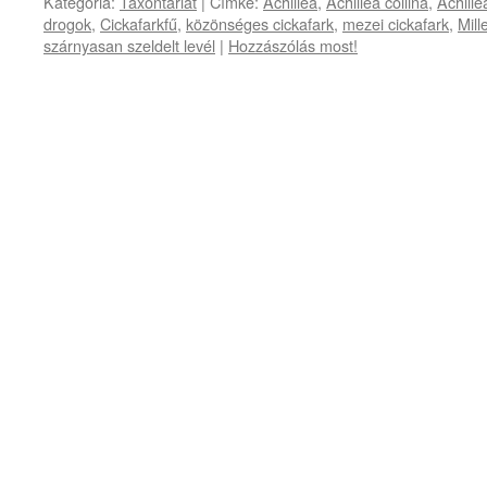
Kategória:
Taxontárlat
|
Címke:
Achillea
,
Achillea collina
,
Achille
drogok
,
Cickafarkfű
,
közönséges cickafark
,
mezei cickafark
,
Mill
szárnyasan szeldelt levél
|
Hozzászólás most!