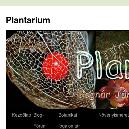
Kilépés
a
Plantarium
tartalomba
Kezdőlap
Blog-
Botanikai
Növényismeret
Fórum
fogalomtár