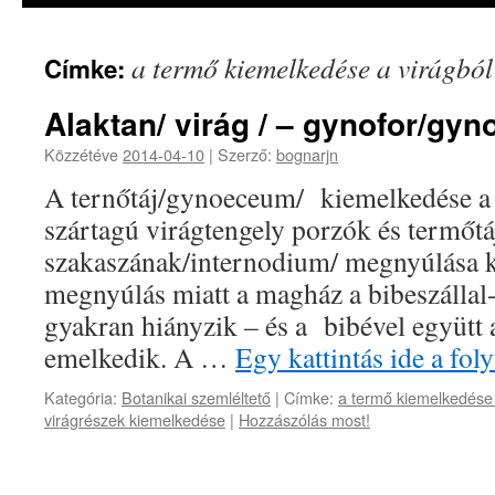
a termő kiemelkedése a virágból
Címke:
Alaktan/ virág / – gynofor/gy
Közzétéve
2014-04-10
|
Szerző:
bognarjn
A ternőtáj/gynoeceum/ kiemelkedése a 
szártagú virágtengely porzók és termőtá
szakaszának/internodium/ megnyúlása k
megnyúlás miatt a magház a bibeszállal-
gyakran hiányzik – és a bibével együtt a
emelkedik. A …
Egy kattintás ide a fo
Kategória:
Botanikai szemléltető
|
Címke:
a termő kiemelkedése 
virágrészek kiemelkedése
|
Hozzászólás most!