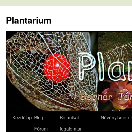
Kilépés
a
Plantarium
tartalomba
Kezdőlap
Blog-
Botanikai
Növényismeret
Fórum
fogalomtár