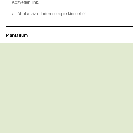
Közvetlen link
.
←
Ahol a víz minden cseppje kincset ér
Plantarium