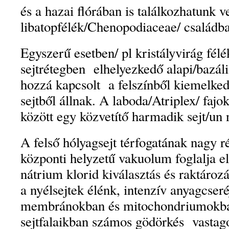
és a hazai flórában is találkozhatunk v
libatopfélék/Chenopodiaceae/ családb
Egyszerű esetben/ pl kristályvirág fél
sejtrétegben elhelyezkedő alapi/bazális
hozzá kapcsolt a felszínből kiemelk
sejtből állnak. A laboda/Atriplex/ fajok
között egy közvetítő harmadik sejt/un ny
A felső hólyagsejt térfogatának nagy r
központi helyzetű vakuolum foglalja 
nátrium klorid kiválasztás és raktározá
a nyélsejtek élénk, intenzív anyagcseré
membránokban és mitochondriumokba
sejtfalaikban számos gödörkés vastago