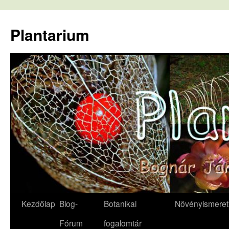
Kilépés
a
Plantarium
tartalomba
Kezdőlap
Blog-
Botanikai
Növényismeret
Fórum
fogalomtár