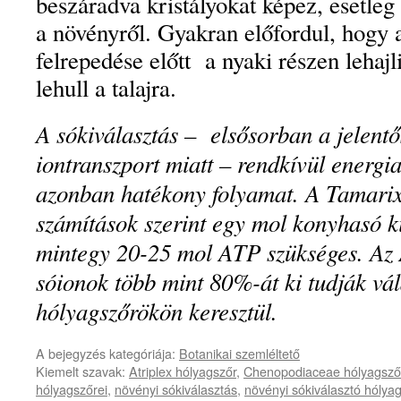
beszáradva kristályokat képez, esetle
a növényről. Gyakran előfordul, hogy a
felrepedése előtt a nyaki részen lehajl
lehull a talajra.
A sókiválasztás – elsősorban a jelent
iontranszport miatt – rendkívül energ
azonban hatékony folyamat. A Tamarix 
számítások szerint egy mol konyhasó k
mintegy 20-25 mol ATP szükséges. Az At
sóionok több mint 80%-át ki tudják vá
hólyagszőrökön keresztül.
A bejegyzés kategóriája:
Botanikai szemléltető
Kiemelt szavak:
Atriplex hólyagszőr
,
Chenopodiaceae hólyagsző
hólyagszőrei
,
növényi sókiválasztás
,
növényi sókiválasztó hólya