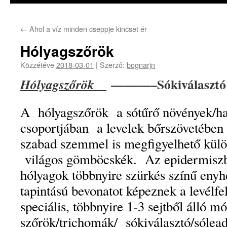
←
Ahol a víz minden cseppje kincset ér
Hólyagszőrök
Közzétéve
2018-03-01
|
Szerző:
bognarjn
———–Sókiválasztó h
Hólyagszőrök
A hólyagszőrök a sótűrő növények/ha
csoportjában a levelek bőrszövetében f
szabad szemmel is megfigyelhető kü
világos gömböcskék. Az epidermisz
hólyagok többnyire szürkés színű enyhé
tapintású bevonatot képeznek a levélfe
speciális, többnyire 1-3 sejtből álló m
szőrök/trichomák/ sókiválasztó/sólead