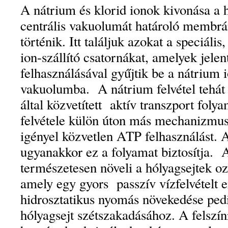
A nátrium és klorid ionok kivonása a 
centrális vakuolumát határoló membrá
történik. Itt találjuk azokat a speciális
ion-szállító csatornákat, amelyek je
felhasználásával gyűjtik be a nátrium 
vakuolumba. A nátrium felvétel teh
által közvetített aktív transzport foly
felvétele külön úton más mechanizmus
igényel közvetlen ATP felhasználást. A
ugyanakkor ez a folyamat biztosítja.
természetesen növeli a hólyagsejtek oz
amely egy gyors passzív vízfelvételt 
hidrosztatikus nyomás növekedése ped
hólyagsejt szétszakadásához. A felszínr