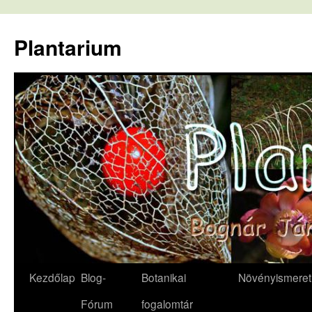
Kilépés
a
Plantarium
tartalomba
Kezdőlap
Blog-
Botanikai
Növényismeret
Fórum
fogalomtár