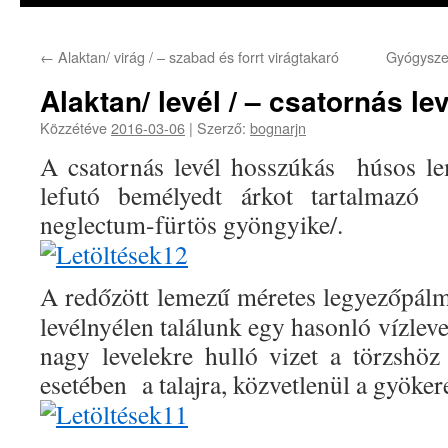
←
Alaktan/ virág / – szabad és forrt virágtakaró
Gyógysze
Alaktan/ levél / – csatornás le
Közzétéve
2016-03-06
|
Szerző:
bognarjn
A csatornás levél hosszúkás húsos l
lefutó bemélyedt árkot tartalma
neglectum-fürtös gyöngyike/.
A redőzött lemezű méretes legyezőpálm
levélnyélen találunk egy hasonló vízleve
nagy levelekre hulló vizet a törzshöz 
esetében a talajra, közvetlenül a gyöke