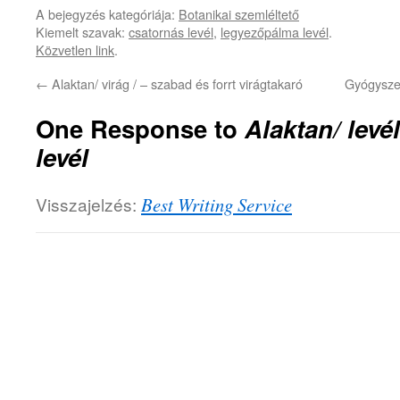
A bejegyzés kategóriája:
Botanikai szemléltető
Kiemelt szavak:
csatornás levél
,
legyezőpálma levél
.
Közvetlen link
.
←
Alaktan/ virág / – szabad és forrt virágtakaró
Gyógysze
One Response to
Alaktan/ levé
levél
Visszajelzés:
Best Writing Service