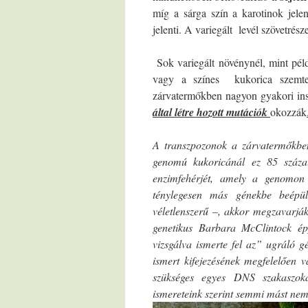
míg a sárga szín a karotinok jelen
jelenti. A variegált levél szövetrés
Sok variegált növénynél, mint péld
vagy a színes kukorica szemter
zárvatermőkben nagyon gyakori in
által létre hozott mutációk
okozzák
A transzpozonok a zárvatermőkben
genomú kukoricánál ez 85 száza
enzimfehérjét, amely a genomon 
ténylegesen más génekbe beépül
véletlenszerű –, akkor megzavarjá
genetikus Barbara McClintock ép
vizsgálva ismerte fel az” ugráló
ismert kifejezésének megfelelően 
szükséges egyes DNS szakaszoka
ismereteink szerint semmi mást ne