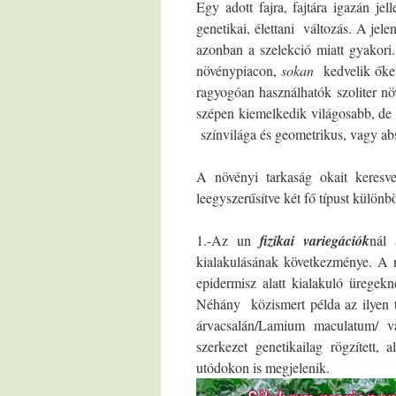
Egy adott fajra, fajtára igazán je
genetikai, élettani változás. A jele
azonban a szelekció miatt gyakori
növénypiacon,
sokan
kedvelik őke
ragyogóan használhatók szoliter nö
szépen kiemelkedik világosabb, de 
színvilága és geometrikus, vagy ab
A növényi tarkaság okait keresv
leegyszerűsítve két fő típust külön
1.-Az un
fizikai
variegációk
nál 
kialakulásának következménye. A n
epidermisz alatt kialakuló üregek
Néhány közismert példa az ilyen t
árvacsalán/Lamium maculatum/ va
szerkezet genetikailag rögzített,
utódokon is megjelenik.