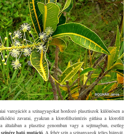
ai varegációt a színagyagokat hordozó plasztiszok különösen a
űködési zavarai, gyakran a klorofillszintézis gátlása a klorofill
a általában a plasztisz genomban vagy a sejtmagban, esetleg
k színére ható mutáció
. A fehér szín a színanyagok teljes hiányát,