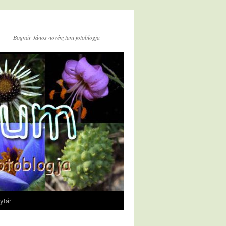
Bognár János növénytani fotoblogja
ytár