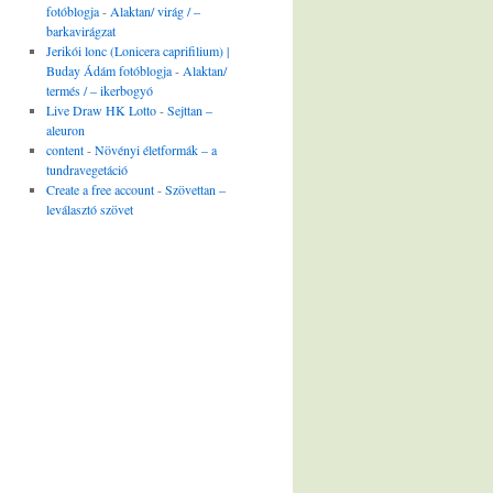
fotóblogja
-
Alaktan/ virág / –
barkavirágzat
Jerikói lonc (Lonicera caprifilium) |
Buday Ádám fotóblogja
-
Alaktan/
termés / – ikerbogyó
Live Draw HK Lotto
-
Sejttan –
aleuron
content
-
Növényi életformák – a
tundravegetáció
Create a free account
-
Szövettan –
leválasztó szövet