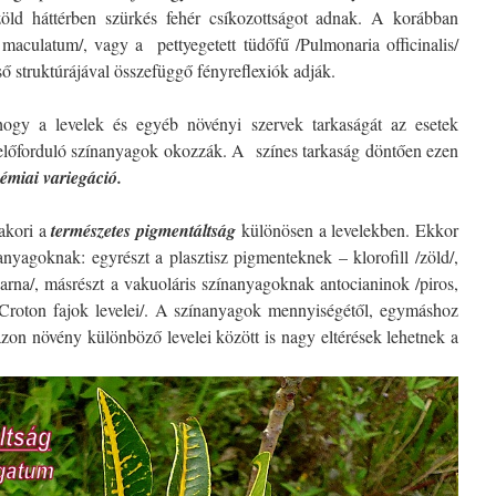
ld háttérben szürkés fehér csíkozottságot adnak. A korábban
 maculatum/, vagy a pettyegetett tüdőfű /Pulmonaria officinalis/
lső struktúrájával összefüggő fényreflexiók adják.
hogy a levelek és egyéb növényi szervek tarkaságát az esetek
előforduló színanyagok okozzák. A színes tarkaság döntően ezen
émiai variegáció.
akori a
természetes
pigmentáltság
különösen a levelekben. Ekkor
nyagoknak: egyrészt a plasztisz pigmenteknek – klorofill /zöld/,
barna/, másrészt a vakuoláris színanyagoknak antocianinok /piros,
 Croton fajok levelei/. A színanyagok mennyiségétől, egymáshoz
azon növény különböző levelei között is nagy eltérések lehetnek a