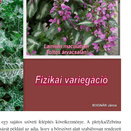
 egy sajátos szöveti felépítés következménye. A pletyka/Zebrina
ságát például az adja, hogy a bőrszövet alatt szabályosan rendezett