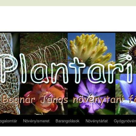
fogalomtár
Növényismeret
Barangolások
Növénytárlat
Gyógynövén