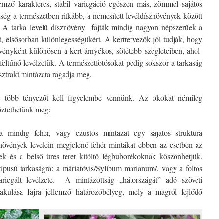
llemző karakteres, stabil variegáció egészen más, zömmel sajátos
nség a természetben ritkább, a nemesített levéldísznövények között
. A tarka levelű dísznövény fajták mindig nagyon népszerűek a
t, elsősorban különlegességükért
.
A kerttervezők jól tudják, hogy
vényként különösen a kert árnyékos, sötétebb szegleteiben, ahol
feltűnő levélzetük. A természetfotósokat pedig sokszor a tarkaság
sztrakt mintázata ragadja meg.
e több tényezőt kell figyelembe vennünk. Az okokat némileg
böztethetünk meg:
a mindig fehér, vagy ezüstös mintázat egy sajátos struktúra
övények levelein megjelenő fehér mintákat ebben az esetben az
nek és a belső üres teret kitöltő légbuborékoknak köszönhetjük.
ípusú tarkaságra: a máriatövis/Sylibum marianum/, vagy a foltos
riegált levélzete. A mintázottság „hátországát” adó szöveti
 alakulása fajra jellemző határozóbélyeg, mely a magról fejlődő