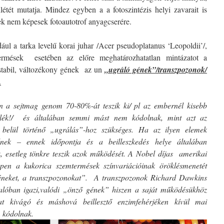
létét mutatja. Mindez egyben a a fotoszintézis helyi zavarait is
zek nem képesek fotoautotrof anyagcserére.
ául a tarka levelű korai juhar /Acer pseudoplatanus ‘Leopoldii’/,
mések esetében az előre meghatározhatatlan mintázatot a
stabil, változékony gének az un
„ugráló gének”/transzpozonok/
.
 a sejtmag genom 70-80%-át teszik ki/ pl az embernél kisebb
lék!/ és általában semmi mást nem kódolnak, mint azt az
belül történő „ugrálás”-hoz szükséges. Ha az ilyen elemek
nek – ennek időpontja és a beilleszkedés helye általában
k, esetleg tönkre teszik azok működését. A Nobel díjas amerikai
pen a kukorica szemtermések színvariációinak öröklésmenetét
 géneket, a transzpozonokat”. A transzpozonok Richard Dawkins
valóban igazi,valódi „önző gének” hiszen a saját működésükhöz
t kivágó és máshová beillesztő enzimfehérjéken kívül mai
m kódolnak.