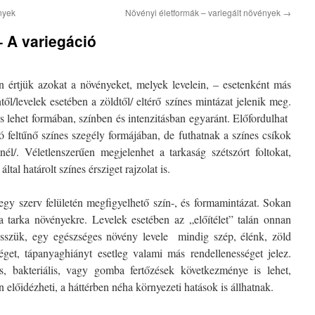
nyek
Növényi életformák – variegált növények
→
– A variegáció
n értjük azokat a növényeket, melyek levelein, – esetenként más
től/levelek esetében a zöldtől/ eltérő színes mintázat jelenik meg.
s lehet formában, színben és intenzitásban egyaránt. Előfordulhat
ó feltűnő színes szegély formájában, de futhatnak a színes csíkok
nél/. Véletlenszerűen megjelenhet a tarkaság szétszórt foltokat,
ltal határolt színes érsziget rajzolat is.
egy szerv felületén megfigyelhető szín-, és formamintázat. Sokan
a tarka növényekre. Levelek esetében az „előítélet” talán onnan
szük, egy egészséges növény levele mindig szép, élénk, zöld
séget, tápanyaghiányt esetleg valami más rendellenességet jelez.
s, bakteriális, vagy gomba fertőzések következménye is lehet,
n előidézheti, a háttérben néha környezeti hatások is állhatnak.