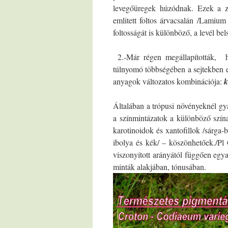
levegőüregek húzódnak. Ezek a zö
emlitett foltos árvacsalán /Lamium
foltosságát is különböző, a levél be
2.-Már régen megállapították, 
túlnyomó többségében a sejtekben 
anyagok változatos kombinációja:
k
Általában a trópusi növényeknél gy
a színmintázatok a különböző szína
karotinoidok és xantofillok /sárga-
ibolya és kék/ – köszönhetőek./Pl
viszonyított arányától függően egy
minták alakjában, tónusában.