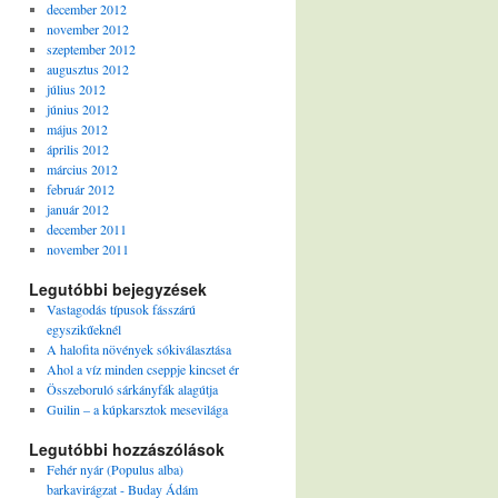
december 2012
november 2012
szeptember 2012
augusztus 2012
július 2012
június 2012
május 2012
április 2012
március 2012
február 2012
január 2012
december 2011
november 2011
Legutóbbi bejegyzések
Vastagodás típusok fásszárú
egyszikűeknél
A halofita növények sókiválasztása
Ahol a víz minden cseppje kincset ér
Összeboruló sárkányfák alagútja
Guilin – a kúpkarsztok mesevilága
Legutóbbi hozzászólások
Fehér nyár (Populus alba)
barkavirágzat - Buday Ádám