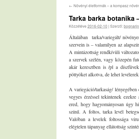
←
Növényi életformák – a kompasz növé
Tarka barka botanika 
Közzétéve
2016-02-10
|
Szerző:
bognarjn
Általában tarka/variegált/ növénye
szervein is – valamilyen az alapszín
A mintázottság rendkívüli változato
a szervek szélén, vagy közepén fut
akár keresztben is /pl a díszfüvek
pöttyöket alkotva, de lehet levélerek á
A variegáció/tarkaság/ lényegében 
vegyes érzéssel tekintenek ezekre 
ered, hogy hagyományosan úgy his
színű. A foltos, tarka levél beteg
Valóban a levelek foltossága víru
elégtelen tápanyag ellátottság szinté