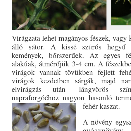
Virágzata lehet magányos fészek, vagy 
álló sátor. A kissé szúrós hegyű f
kemények, bőrszerűek. Az egyes fé
alakúak, átmérőjük 3-4 cm. A fészekb
virágok vannak tövükben fejlett feh
virágok kezdetben sárgák, majd nar
elvirágzás után- lángvörös sz
napraforgóéhoz nagyon hasonló ter
fehér kaszat.
A növény egysze
gyógynövény. 