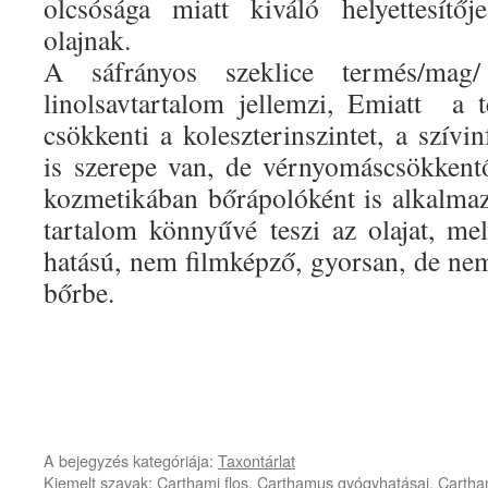
olcsósága miatt kiváló helyettesítő
olajnak.
A sáfrányos szeklice termés/mag
linolsavtartalom jellemzi, Emiatt a 
csökkenti a koleszterinszintet, a szív
is szerepe van, de vérnyomáscsökkent
kozmetikában bőrápolóként is alkalma
tartalom könnyűvé teszi az olajat, me
hatású, nem filmképző, gyorsan, de ne
bőrbe.
A bejegyzés kategóriája:
Taxontárlat
Kiemelt szavak:
Carthami flos
,
Carthamus gyógyhatásai
,
Cartham