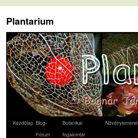
Kilépés
a
Plantarium
tartalomba
Kezdőlap
Blog-
Botanikai
Növényismeret
Fórum
fogalomtár