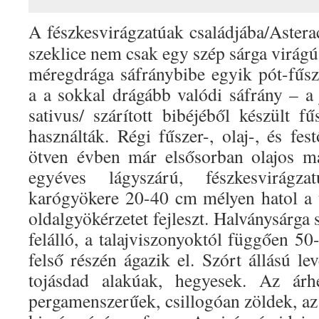
A fészkesvirágzatúak családjába/Astera
szeklice nem csak egy szép sárga virágú
méregdrága sáfránybibe egyik pót-fűs
a a sokkal drágább valódi sáfrány – a 
sativus/ szárított bibéjéből készült f
használták. Régi fűszer-, olaj-, és fe
ötven évben már elsősorban olajos ma
egyéves lágyszárú, fészkesvirá
karógyökere 20-40 cm mélyen hatol a 
oldalgyökérzetet fejleszt. Halványsárga
felálló, a talajviszonyoktól függően 5
felső részén ágazik el. Szórt állású l
tojásdad alakúak, hegyesek. Az ár
pergamenszerűek, csillogóan zöldek, az