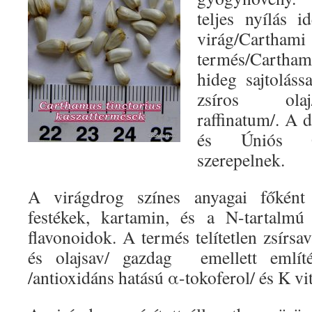
teljes nyílás i
virág/Cartha
termés/Cartham
hideg sajtolássa
zsíros ola
raffinatum/. A 
és Úniós Gy
szerepelnek.
A virágdrog színes anyagai főként k
festékek, kartamin, és a N-tartalmú 
flavonoidok. A termés telítetlen zsírsa
és olajsav/ gazdag emellett emlí
/antioxidáns hatású α-tokoferol/ és K vi