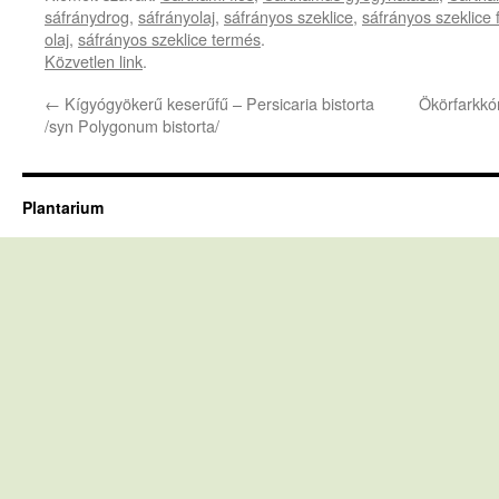
sáfránydrog
,
sáfrányolaj
,
sáfrányos szeklice
,
sáfrányos szeklice
olaj
,
sáfrányos szeklice termés
.
Közvetlen link
.
←
Kígyógyökerű keserűfű – Persicaria bistorta
Ökörfarkkó
/syn Polygonum bistorta/
Plantarium