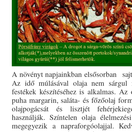
A növényt napjainkban elsősorban sajto
Az idő múlásával olaja nem sárgul 
festékek készítéséhez is alkalmas. Az 
puha margarin, saláta- és főzőolaj for
olajpogácsát és lisztjét fehérjekie
használják. Színtelen olaja élelmezé
megegyezik a napraforgóolajjal. Ked