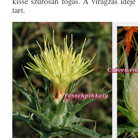
kissé szúrósan fogas. A virágzás ideje
tart.