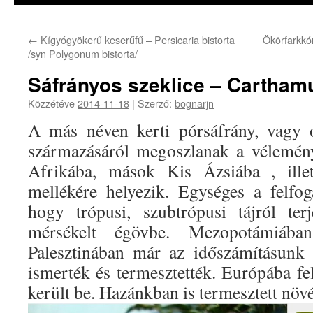
←
Kígyógyökerű keserűfű – Persicaria bistorta
Ökörfarkkó
/syn Polygonum bistorta/
Sáfrányos szeklice – Carthamu
Közzétéve
2014-11-18
|
Szerző:
bognarjn
A más néven kerti pórsáfrány, vagy 
származásáról megoszlanak a vélemény
Afrikába, mások Kis Ázsiába , illet
mellékére helyezik. Egységes a felfo
hogy trópusi, szubtrópusi tájról ter
mérsékelt égövbe. Mezopotámiáb
Palesztinában már az időszámításunk 
ismerték és termesztették. Európába f
került be. Hazánkban is termesztett növ