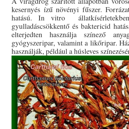
A virágdrog szárított állapotban vörös
kesernyés ízű növényi fűszer. Forráza
hatású. In vitro állatkísérletekbe
gyulladáscsökkentő és baktericid hatásá
elterjedten használja színező any
gyógyszeripar, valamint a likőripar. H
használják, például a húsleves színezésé