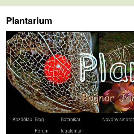
Kilépés
a
Plantarium
tartalomba
Kezdőlap
Blog-
Botanikai
Növényismeret
Fórum
fogalomtár