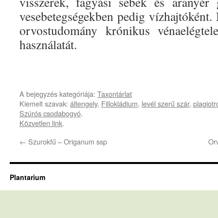
visszerek, fagyási sebek és aranyér 
vesebetegségekben pedig vízhajtóként
orvostudomány krónikus vénaelégtele
használatát.
A bejegyzés kategóriája:
Taxontárlat
Kiemelt szavak:
áltengely
,
Fillokládium
,
levél szerű szár
,
plagiot
Szúrós csodabogyó
.
Közvetlen link
.
←
Szurokfű – Origanum ssp
Orv
Plantarium