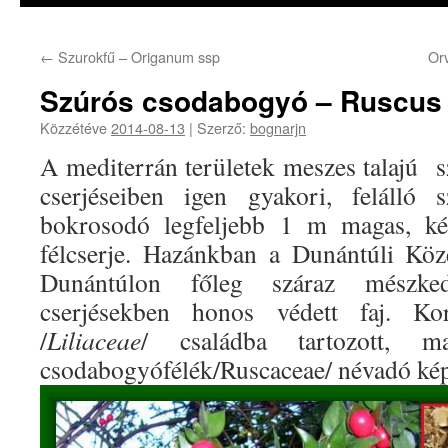
←
Szurokfű – Origanum ssp
Orv
Szúrós csodabogyó – Ruscus 
Közzétéve
2014-08-13
|
Szerző:
bognarjn
A mediterrán területek meszes talajú s
cserjéseiben igen gyakori, felálló 
bokrosodó legfeljebb 1 m magas, két
félcserje. Hazánkban a Dunántúli Kö
Dunántúlon főleg száraz mészked
cserjésekben honos védett faj. Ko
/
Liliaceae
/ családba tartozott, 
csodabogyófélék/Ruscaceae/ névadó kép