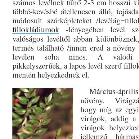
számos levélnek tűnő 2-3 cm hosszú ki
többé-kevésbé átellenesen álló, tojásd
módosult szárképleteket /levélág=fill
fillokládiumok
-lényegében levél sz
valóságos levéltől abban különböznek
termés található /innen ered a növény 
levélen soha nincs. A valódi 
pikkelyszerűek, a lapos levél szerű fill
mentén helyezkednek el.
Március-április
növény. Virágzás
hogy míg az egyi
virágok, addig a
virágok helyezke
jellemző hármas