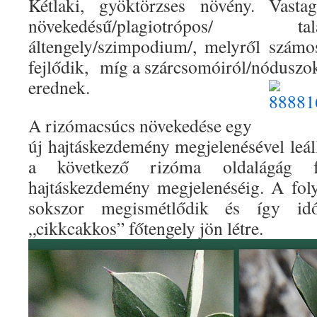
Kétlaki, gyöktörzses növény. Vastag
növekedésű/plagiotrópos/
áltengely/szimpodium/, melyről számo
fejlődik, míg a szárcsomóiról/nóduszok/ 
erednek.
A rizómacsúcs növekedése egy
új hajtáskezdemény megjelenésével leál
a következő rizóma oldalágág f
hajtáskezdemény megjelenéséig. A fo
sokszor megismétlődik és így id
„cikkcakkos” főtengely jön létre.