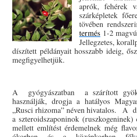
aprók, fehérek v
szárképletek főe
tövében rendszeri
termés
1-2 magvú,
Jellegzetes, koral
díszített példányait hosszabb ideig, ősz
megfigyelhetjük.
A gyógyászatban a szárított gyöké
használják, drogja a hatályos Magy
„Rusci rhizoma” néven hivatalos. A d
a szteroidszaponinok (ruszkogeninek)
mellett említést érdemelnek még flavo
ókorban és a középkorban főké