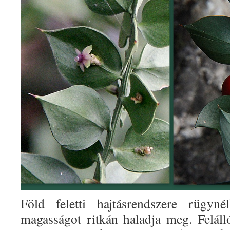
Föld feletti hajtásrendszere rügy
magasságot ritkán haladja meg. Feláll