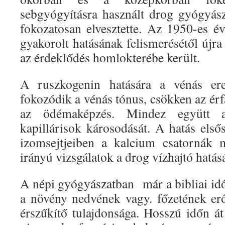
sebgyógyításra használt drog gyógyásza
fokozatosan elvesztette. Az 1950-es év
gyakorolt hatásának felismerésétől újr
az érdeklődés homlokterébe került.
A ruszkogenin hatására a vénás ere
fokozódik a vénás tónus, csökken az ér
az ödémaképzés. Mindez együtt a
kapillárisok károsodását. A hatás első
izomsejtjeiben a kalcium csatornák 
irányú vizsgálatok a drog vízhajtó hatásá
A népi gyógyászatban már a bibliai idő
a növény nedvének vagy. főzetének er
érszűkítő tulajdonsága. Hosszú időn át