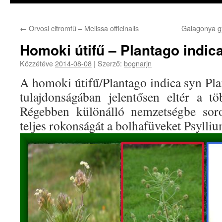
←
Orvosi citromfű – Melissa officinalis
Galagonya g
Homoki útifű – Plantago indic
Közzétéve
2014-08-08
|
Szerző:
bognarjn
A homoki útifű/Plantago indica syn Pla
tulajdonságában jelentősen eltér a töb
Régebben különálló nemzetségbe sor
teljes rokonságát a bolhafüveket Psylli