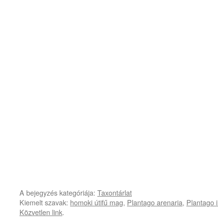
A bejegyzés kategóriája:
Taxontárlat
Kiemelt szavak:
homoki útifű mag
,
Plantago arenaria
,
Plantago 
Közvetlen link
.