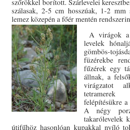
szőrökkel borított. Szárlevelei keresztb
szálasak, 2-5 cm hosszúak, 1-2 mm s
lemez közepén a főér mentén rendszerint
A virágok a 
levelek hónal
gömbös-tojás
füzérekbe ren
fűzérek egy tá
állnak, a felső
virágzatot a
tetramerek 
felépítésükre a
A négy porz
takarólevelek 
útifűhöz hasonlóan kupakkal nyíló to