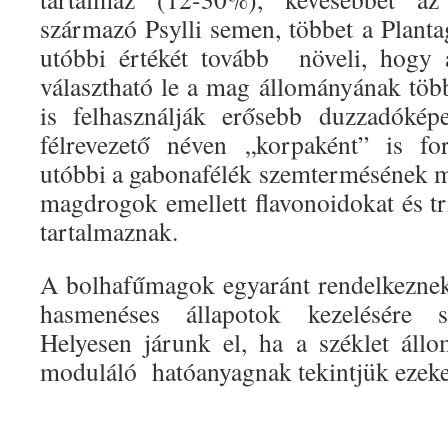
származó Psylli semen, többet a Planta
utóbbi értékét tovább növeli, hogy
választható le a mag állományának több
is felhasználják erősebb duzzadókép
félrevezető néven „korpaként” is fo
utóbbi a gabonafélék szemtermésének 
magdrogok emellett flavonoidokat és tr
tartalmaznak.
A bolhafűmagok egyaránt rendelkeznek 
hasmenéses állapotok kezelésére sz
Helyesen járunk el, ha a széklet áll
moduláló hatóanyagnak tekintjük ezeket