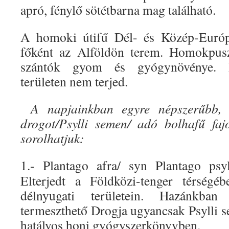
apró, fénylő sötétbarna mag található.
A homoki útifű Dél- és Közép-Európ
főként az Alföldön terem. Homokpusz
szántók gyom és gyógynövénye. R
területen nem terjed.
A napjainkban egyre népszerűbb,
drogot/Psylli semen/ adó bolhafű fa
sorolhatjuk:
1.- Plantago afra/ syn Plantago psy
Elterjedt a Földközi-tenger térségé
délnyugati területein. Hazánkb
termeszthető Drogja ugyancsak Psylli s
hatályos honi gyógyszerkönyvben.