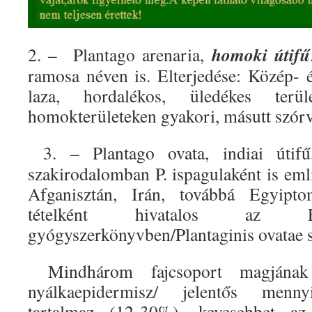
homoki útifű
2. – Plantago arenaria,
ramosa néven is. Elterjedése: Közép-
laza, hordalékos, üledékes terü
homokterületeken gyakori, másutt szórv
3. – Plantago ovata, indiai útif
szakirodalomban P. ispagulaként is említ
Afganisztán, Irán, továbbá Egyipt
tételként hivatalos a
gyógyszerkönyvben/Plantaginis ovatae 
Mindhárom fajcsoport magjának k
nyálkaepidermisz/ jelentős menny
tartalmaz (12-30%), kevesebbet az