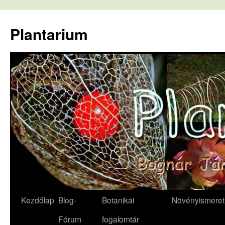
Kilépés
a
Plantarium
tartalomba
Kezdőlap
Blog-
Botanikai
Növényismeret
Fórum
fogalomtár