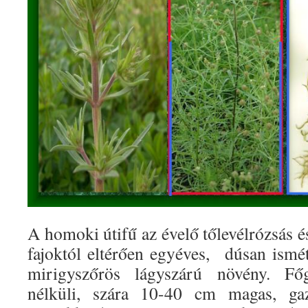
A homoki útifű az évelő tőlevélrózsás 
fajoktól eltérően egyéves, dúsan ismét
mirigyszőrös lágyszárú növény. Főgy
nélküli, szára 10-40 cm magas, ga