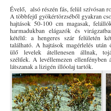
Évelő, alsó részén fás, felül szívósan r
A többfejű gyökértörzséből gyakran cso
hajtások 50-100 cm magasak, felállók
harmadukban elágazók és virágzatb
kétélű: a hengeres szár felületén ké
található. A hajtások magérlelés után 
ülő levelek átellenesen állnak, tojá
szélűek. A levéllemezen ellenfényben á
látszanak a lizigén illóolaj tartók.