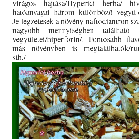
virágos hajtása/Hyperici herba/ hi
hatóanyagai három különböző vegyüle
Jellegzetesek a növény naftodiantron sz
nagyobb mennyiségben található 
vegyületei/hiperforin/. Fontosabb fl
más növényben is megtalálhatók/rutin
stb./