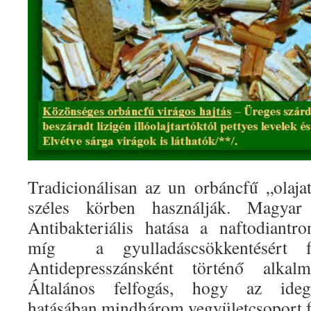
Tradicionálisan az un orbáncfű „olaj
széles körben használják. Magyar
Antibakteriális hatása a naftodiantron
míg a gyulladáscsökkentésért fla
Antidepresszánsként történő alkal
Általános felfogás, hogy az idegr
hatásában mindhárom vegyületcsoport fo