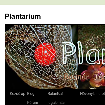
Kilépés
a
Plantarium
tartalomba
Kezdőlap
Blog-
Botanikai
Növényismeret
Fórum
fogalomtár