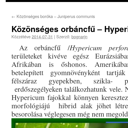
←
Közönséges boróka – Juniperus communis
Közönséges orbáncfű – Hyper
Közzétéve
2014-07-31
|
Szerző:
bognarjn
Az orbáncfű /
Hypericum perfor
területeket kivéve egész Eurázsiá
Afrikában is őshonos. Amerikába
betelepített gyomnövényként tartj
félszáraz gyepekben, szikla- pu
erdőszegélyeken találkozhatunk vele. 
Hypericum fajokkal könnyen kereszte
morfológiájú hibrid alak jöhet létre
besorolása véglegesen még nem megold