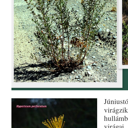
Júniu
virág
hullám
virága