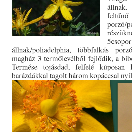
állnak
fel
porzó/p
részü
5csopo
állnak/poliadelphia, többfalkás porz
magház 3 termőlevélből fejlődik, a bib
Termése tojásdad, felfelé kúposan k
barázdákkal tagolt három kopáccsal nyíl