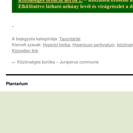
.
A bejegyzés kategóriája:
Taxontárlat
Kiemelt szavak:
Hyperici herba
,
Hypericum perforatum
,
közönsé
Közvetlen link
.
←
Közönséges boróka – Juniperus communis
Plantarium